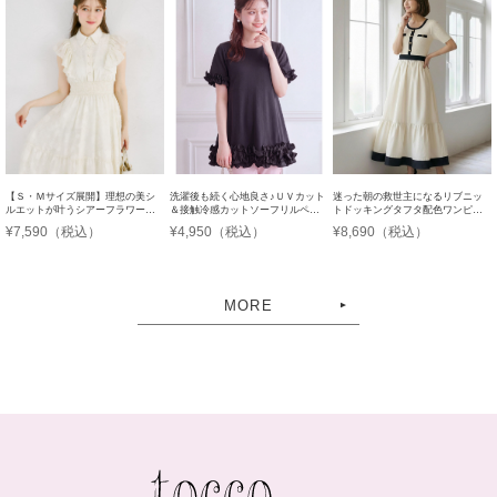
洗濯後も続く心地良さ♪ＵＶカット
迷った朝の救世主になるリブニッ
【Ｓ・Ｍサイズ展開】理想の美シ
＆接触冷感カットソーフリルペプ
トドッキングタフタ配色ワンピー
ルエットが叶うシアーフラワー刺
ラムチュニック
ス
繍シャツワンピース
¥4,950（税込）
¥8,690（税込）
¥7,590（税込）
MORE