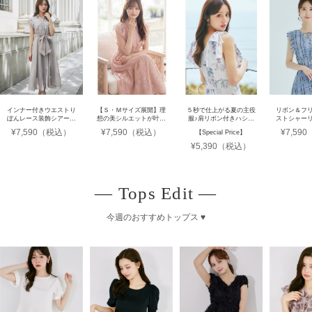
インナー付きウエストり
【Ｓ・Ｍサイズ展開】理
５秒で仕上がる夏の主役
リボン＆フ
ぼんレース装飾シアーシ
想の美シルエットが叶う
服♪肩リボン付きハシゴ
ストシャー
ャツワンピース
シアーフラワー刺繍シャ
レースティアード切り替
クプリーツ
¥7,590（税込）
¥7,590（税込）
¥7,59
【Special Price】
ツワンピース
えカシュクールワンピー
ス
¥5,390（税込）
― Tops Edit ―
今週のおすすめトップス ♥