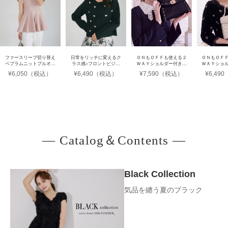
ファースリーブ切り替え
日常をリッチに変えるク
ＯＮもＯＦＦも使える２
ＯＮもＯＦ
ペプラムニットプルオー
ラス感♪フロントビジュ
ＷＡＹショルダー付きパ
ＷＡＹショ
バー
ー装飾ニットジャケット
ールスタッズバッグ
ールスタ
¥6,050（税込）
¥6,490（税込）
¥7,590（税込）
¥6,49
【Mediumサイズ】
【Smal
― Catalog＆Contents ―
Black Collection
気品を纏う夏のブラック