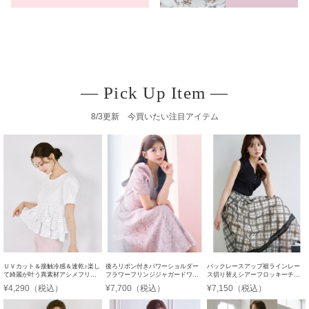
― Pick Up Item ―
8/3更新 今買いたい注目アイテム
ＵＶカット＆接触冷感＆速乾♪楽し
後ろリボン付きパワーショルダー
バックレースアップ裾ラインレー
て綺麗が叶う異素材アシメフリル
フラワーフリンジジャガードワン
ス切り替えシアーフロッキーチェ
リブカットプルオーバー
ピース
ックフレアスカート
¥4,290（税込）
¥7,700（税込）
¥7,150（税込）