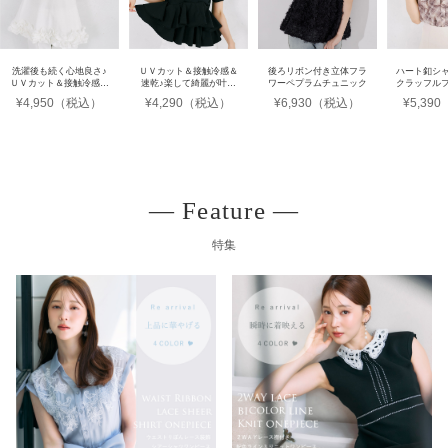
洗濯後も続く心地良さ♪
ＵＶカット＆接触冷感＆
後ろリボン付き立体フラ
ハート釦シ
ＵＶカット＆接触冷感カ
速乾♪楽して綺麗が叶う
ワーペプラムチュニック
クラッフル
ットソーフリルペプラム
異素材アシメフリルリブ
¥4,950（税込）
¥4,290（税込）
¥6,930（税込）
¥5,39
チュニック
カットプルオーバー
― Feature ―
特集