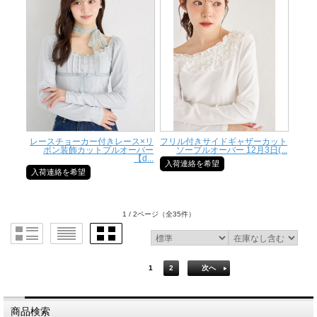
レースチョーカー付きレース×リ
フリル付きサイドギャザーカット
ボン装飾カットプルオーバー
ソープルオーバー 12月3日(...
【d...
入荷連絡を希望
入荷連絡を希望
1 / 2ページ
（全35件）
1
2
次へ
商品検索