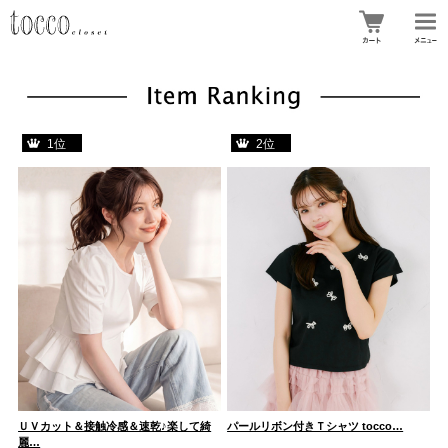
1位
2位
シ
ＵＶカット＆接触冷感＆速乾♪楽して綺
パールリボン付きＴシャツ tocco…
洗
麗…
触