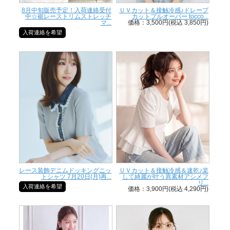
8月中旬販売予定！入荷連絡受付
ＵＶカット＆接触冷感♪ドレープ
中☆裾レーストリムストレッチ
カットプルオーバー tocco...
マ...
価格：3,500円(税込 3,850円)
入荷連絡を希望
レース装飾デニムドッキングニッ
ＵＶカット＆接触冷感＆速乾♪楽
トシャツ 7月20日(月)再...
して綺麗が叶う異素材アシメフ
リ...
入荷連絡を希望
価格：3,900円(税込 4,290円)