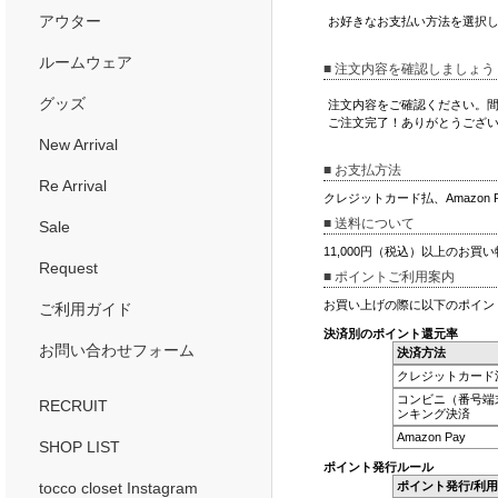
アウター
お好きなお支払い方法を選択
ルームウェア
■ 注文内容を確認しましょう
グッズ
注文内容をご確認ください。
ご注文完了！ありがとうござ
New Arrival
■ お支払方法
Re Arrival
クレジットカード払、Amazo
■ 送料について
Sale
11,000円（税込）以上のお買
Request
■ ポイントご利用案内
お買い上げの際に以下のポイン
ご利用ガイド
決済別のポイント還元率
お問い合わせフォーム
決済方法
クレジットカード
コンビニ（番号端
RECRUIT
ンキング決済
Amazon Pay
SHOP LIST
ポイント発行ルール
tocco closet Instagram
ポイント発行/利