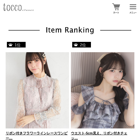
1位
2位
ン
リボン付きフラワーラインレースワンピ
ウエスト-5cm見え、リボン付きチェ
儚
ー…
ッ…
プ