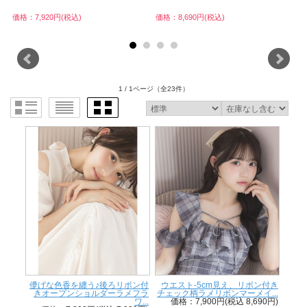
価格：7,920円(税込)
価格：8,690円(税込)
価
1 / 1ページ
（全23件）
儚げな色香を纏う♪後ろリボン付
ウエスト-5cm見え、リボン付き
きオープンショルダーラメフラ
チェック柄ラメリボンマーメイ...
ワ...
価格：7,900円(税込 8,690円)