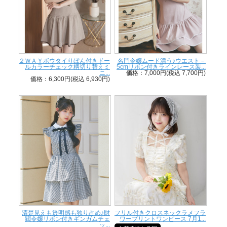
２ＷＡＹボウタイりぼん付きドー
名門令嬢ムード漂う♪ウエスト－
ルカラーチェック柄切り替えミ
5cmリボン付きラインレース装...
ニ...
価格：7,000円(税込 7,700円)
価格：6,300円(税込 6,930円)
清楚見えも透明感も独り占め♪財
フリル付きクロスネックラメフラ
閥令嬢リボン付きギンガムチェ
ワープリントワンピース 7月1...
ッ...