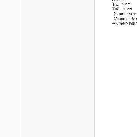
袖丈：59cm
裾幅：118cm
【Color】#75
【Attenti
デル画像と物撮