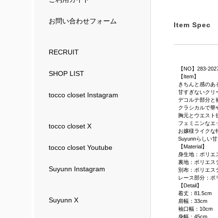
お問い合わせフォーム
Item Spec
RECRUIT
【NO】283-202
SHOP LIST
【Item】
きちんと感のあ
甘すぎないクリ
tocco closet Instagram
デコルテ部分と
クラシカルで華
胸元とウエスト
フェミニンなエ
tocco closet X
お嬢様ライクな
Suyunnらし
【Material】
tocco closet Youtube
身生地：ポリエス
裏地：ポリエステ
Suyunn Instagram
別布：ポリエステ
レース部分：ポリ
【Detail】
着丈：81.5cm
Suyunn X
肩幅：33cm
袖口幅：10cm
身幅：45cm