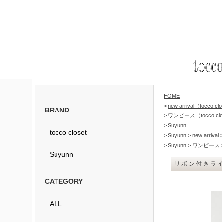
HOME
>
new arrival（tocco c
BRAND
>
ワンピース（tocco clo
>
Suyunn
tocco closet
>
Suyunn
>
new arrival
>
Suyunn
>
ワンピース
Suyunn
リボン付きライ
CATEGORY
ALL