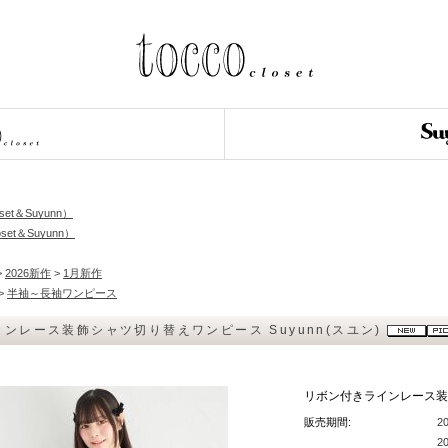
loset＆Suyunn）
set＆Suyunn）
>
2026新作
>
1月新作
>
半袖～長袖ワンピース
ンレース装飾シャツ切り替えワンピース Suyunn(スユン)
リボン付きラインレース装飾
販売期間:
2
2