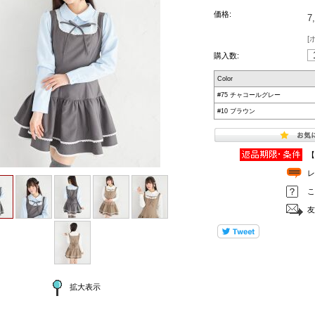
価格:
7
[
購入数:
Color
#75 チャコールグレー
#10 ブラウン
【
レ
こ
友
拡大表示