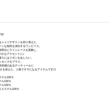
732
るシャツデザインを切り替えた、
ーンな知性を演出するワンピース。
裾部分にラインレースを装飾し、
やかなアクセントに♪
後ろにはリボンをあしらい、
ッセンスをプラス。
特別感のあるディティールに
い甘さを添えた、１枚でサマになるアイテムです◎
テル100％
ル100％
ル100％
エステル100％