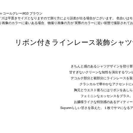
 チャコールグレー/#10 ブラウン
on】サイズは平置きサイズとなりますので測り方により誤差が出る場合がございます。 色合い
り画像のカラーに違いある場合、物撮り画像の方が 実際のカラーに近い状態で撮影されて
リボン付きラインレース装飾シャツ
きちんと感のあるシャツデザインを切り替
甘すぎないクリーンな知性を演出するワン
デコルテ部分と裾部分にラインレースを装
クラシカルで華やかなアクセントに
胸元とウエスト後ろにはリボンをあしら
フェミニンなエッセンスをプラス。
お嬢様ライクな特別感のあるディティー
Suyunnらしい甘さを添えた、１枚でサマになる