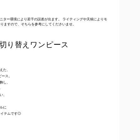
はモニター環境により若干の誤差が出ます。 ライティングや天候によりモ
おりますので、そちらを参考にしてくださいませ。
切り替えワンピース
えた、
ピース。
飾し、
♪
い、
ルに
アイテムです◎