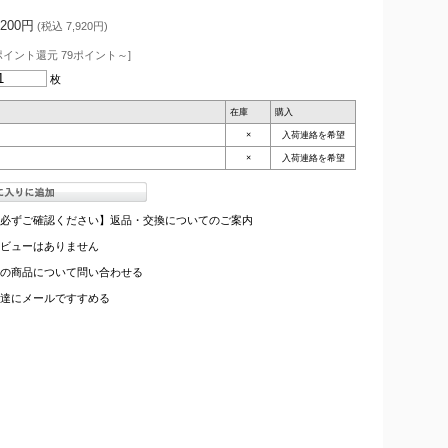
,200円
(税込 7,920円)
ポイント還元 79ポイント～]
枚
在庫
購入
×
入荷連絡を希望
×
入荷連絡を希望
必ずご確認ください】返品・交換についてのご案内
ビューはありません
の商品について問い合わせる
達にメールですすめる