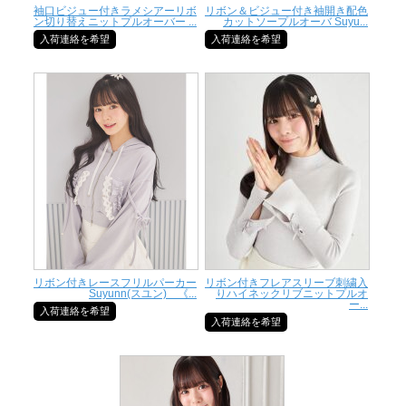
袖口ビジュー付きラメシアーリボ
リボン＆ビジュー付き袖開き配色
ン切り替えニットプルオーバー ...
カットソープルオーバ Suyu...
入荷連絡を希望
入荷連絡を希望
リボン付きレースフリルパーカー
リボン付きフレアスリーブ刺繍入
Suyunn(スユン) 《...
りハイネックリブニットプルオ
ー...
入荷連絡を希望
入荷連絡を希望