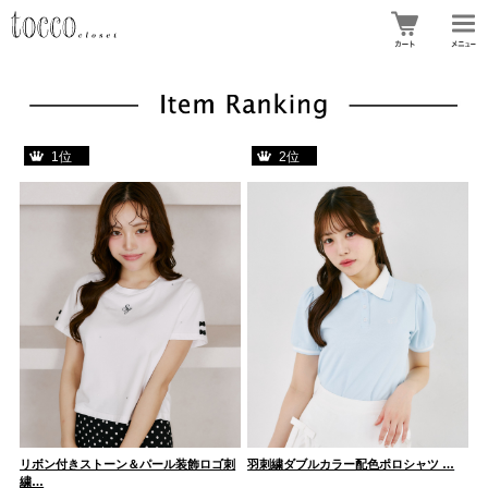
1位
2位
ン
リボン付きストーン＆パール装飾ロゴ刺
羽刺繍ダブルカラー配色ポロシャツ …
リ
繍…
ラ