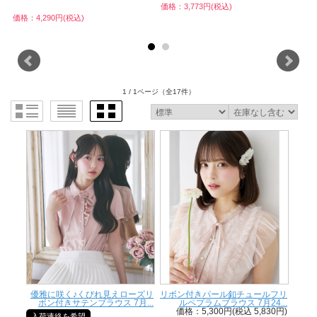
価格：3,773円(税込)
価格：4,290円(税込)
価
1 / 1ページ
（全17件）
優雅に咲く♪くびれ見えローズリ
リボン付きパール釦チュールフリ
ボン付きサテンブラウス 7月...
ルペプラムブラウス 7月24...
価格：5,300円(税込 5,830円)
入荷連絡を希望