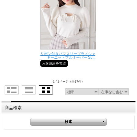
リボン付きパフスリーブラメシャ
ギーニットプルオーバー Su...
入荷連絡を希望
1 / 1ページ
（全17件）
商品検索