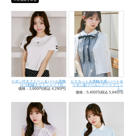
リボン付きストーン＆パール装飾
ＵＶカット＆接触冷感♪ハート＆
ロゴ刺繍入りＴシャツ 7月...
リボン釦フリルシアーリブニッ
価格：3,900円(税込 4,290円)
ト...
価格：5,400円(税込 5,940円)