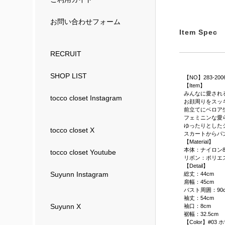
お問い合わせフォーム
Item Spec
RECRUIT
SHOP LIST
【NO】283-200
【Item】
みんなに愛され
tocco closet Instagram
お顔周りをスッ
前立てにベロア
フェミニンな愛
ゆったりとした
tocco closet X
スカートからパ
【Material】
本体：ナイロン8
tocco closet Youtube
リボン：ポリエス
【Detail】
Suyunn Instagram
総丈：44cm
肩幅：45cm
バスト周囲：90
袖丈：54cm
Suyunn X
袖口：8cm
裾幅：32.5cm
【Color】#03