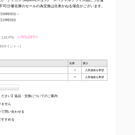
グ不可/少量在庫のセールの為交換は出来かねる場合がございます。
3日00時00分～
4日23時59分
<70%OFF>
1,617円)
16ポイント～]
枚
在庫
購入
×
入荷連絡を希望
×
入荷連絡を希望
ください】返品・交換についてのご案内
りません
いて問い合わせる
ですすめる