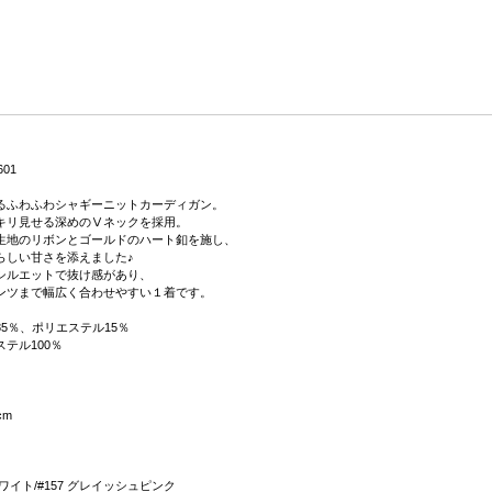
601
るふわふわシャギーニットカーディガン。
キリ見せる深めのⅤネックを採用。
生地のリボンとゴールドのハート釦を施し、
らしい甘さを添えました♪
シルエットで抜け感があり、
ンツまで幅広く合わせやすい１着です。
5％、ポリエステル15％
テル100％
cm
 ホワイト/#157 グレイッシュピンク