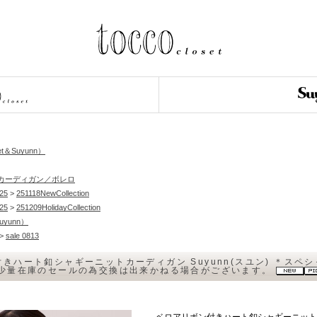
et＆Suyunn）
カーディガン／ボレロ
25
>
251118NewCollection
25
>
251209HolidayCollection
Suyunn）
>
sale 0813
きハート釦シャギーニットカーディガン Suyunn(スユン) ＊スペ
/少量在庫のセールの為交換は出来かねる場合がございます。
ベロアリボン付きハート釦シャギーニットカー