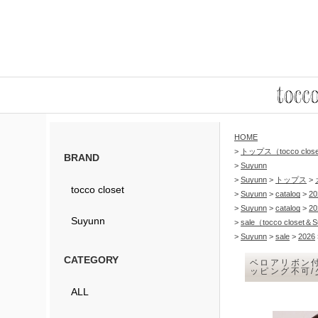
HOME
>
トップス（tocco clos
BRAND
>
Suyunn
>
Suyunn
>
トップス
>
tocco closet
>
Suyunn
>
catalog
>
20
>
Suyunn
>
catalog
>
20
Suyunn
>
sale（tocco closet＆
>
Suyunn
>
sale
>
2026
CATEGORY
ベロアリボン付
ッピング不可
ALL