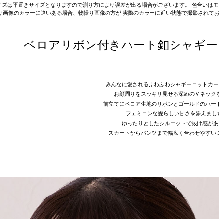
on】サイズは平置きサイズとなりますので測り方により誤差が出る場合がございます。 色合い
り画像のカラーに違いある場合、物撮り画像の方が 実際のカラーに近い状態で撮影されて
ベロアリボン付きハート釦シャギー
みんなに愛されるふわふわシャギーニットカー
お顔周りをスッキリ見せる深めのⅤネック
前立てにベロア生地のリボンとゴールドのハー
フェミニンな愛らしい甘さを添えまし
ゆったりとしたシルエットで抜け感があ
スカートからパンツまで幅広く合わせやすい