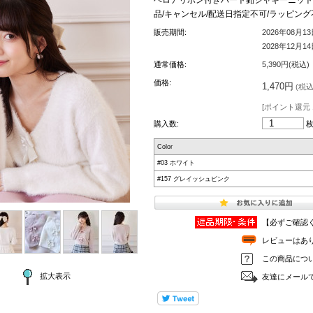
品/キャンセル/配送日指定不可/ラッピン
販売期間:
2026年08月1
2028年12月1
通常価格:
5,390円(税込)
価格:
1,470円
(税込 
[ポイント還元 
購入数:
Color
#03 ホワイト
#157 グレイッシュピンク
【必ずご確認
レビューはあ
この商品につ
拡大表示
友達にメール