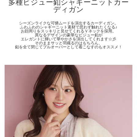
多種ビジュー釦シャギーニットカー
【Color】#28 アイボリー/#54 サックス/#75 チャコールグレー/#157 グレイッシュ
ピンク/#184 グレージュ
ディガン
【Attention】サイズは平置きサイズとなりますので測り方により誤差が出る場合が
ございます。 色合いはモニター環境により若干の誤差が出ます。 ライティングや
シーズンライクな可憐ムードを演出するカーディガン。
天候によりモデル画像と物撮り画像のカラーに違いある場合、物撮り画像の方が
ふわふわのシャギーニット素材で思わず触れたくなる♪
実際のカラーに近い状態で撮影されておりますので、そちらを参考にしてください
お顔周りをスッキリと見せてくれるＶネックを採用。
異なるデザインの豪華なビジュー釦が
ませ。
エレガントに輝いて華やかさを演出してくれます☆彡
そのままサッと羽織るのはもちろん、
釦を全て閉じてプルオーバーとして着こなすのもオススメ！