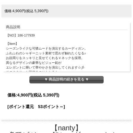
価格:4,900円(税込 5,390円)
商品説明
【NO】186-177939
【Item】
シーズンライクな可憐ムードを演出するカーディガン。
ふわふわのシャギーニット素材で思わず触れたくなる♪
お顔周りをスッキリと見せてくれるＶネックを採用。
異なるデザインの豪華なビジュー釦が
エレガントに輝いて華やかさを演出してくれます☆彡
そのままサッと羽織るのはもちろん、
釦を全て閉じてプルオーバーとして着こなすのもオススメ！
▼ 商品説明の続きを見る ▼
【Material】
ナイロン100％
価格:
4,900円
(税込 5,390円)
【Detail】
総丈：46cm
[ポイント還元 53ポイント～]
身幅：44.5cm
肩幅：41cm
袖丈：49cm
袖口幅：7cm
【nanty】
裾幅：33cm