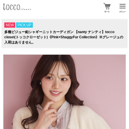
NEW
PICK UP
多種ビジュー釦シャギーニットカーディガン 【nanty ナンティ】tocco
closet(トッコクローゼット)《Pink×ShaggyFur Collection》※グレージュの
入荷はありません。