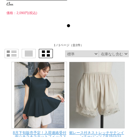
パ…
価格：2,090円(税込)
価
1 / 1ページ
（全2件）
8月下旬販売予定！入荷連絡受付
裾レース付きストレッチサテンイ
中☆キラキラホットフィックス
ンナーパンツ 7月26日(日...