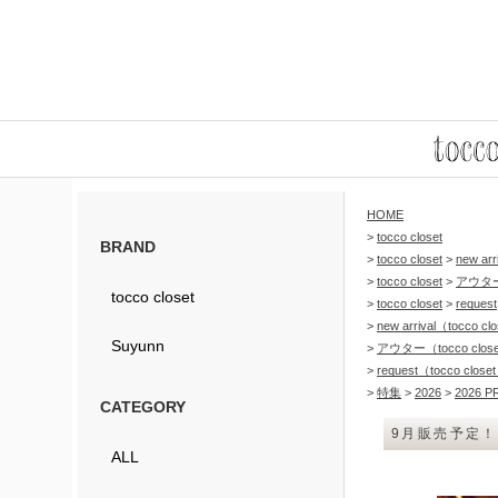
HOME
>
tocco closet
BRAND
>
tocco closet
>
new arr
>
tocco closet
>
アウタ
tocco closet
>
tocco closet
>
request
>
new arrival（tocco c
Suyunn
>
アウター（tocco clos
>
request（tocco clos
>
特集
>
2026
>
2026 P
CATEGORY
9月販売予定
ALL