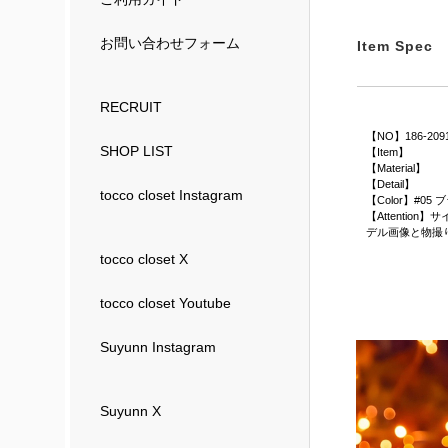
お問い合わせフォーム
Item Spec
RECRUIT
【NO】186-209
SHOP LIST
【Item】
【Material】
【Detail】
tocco closet Instagram
【Color】#05
【Attenti
デル画像と物撮
tocco closet X
tocco closet Youtube
Suyunn Instagram
Suyunn X