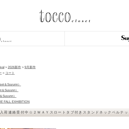
ival
>
2026新作
>
9月新作
ー
>
コート
loset＆Suyunn）
et＆Suyunn）
et＆Suyunn）
RE FALL EXHIBITION
！入荷連絡受付中☆２ＷＡＹスロートタブ付きスタンドネックベルテ