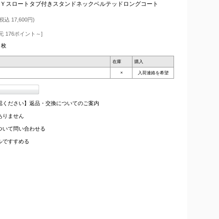
ＡＹスロートタブ付きスタンドネックベルテッドロングコート
税込 17,600円)
 176ポイント～]
枚
在庫
購入
×
入荷連絡を希望
認ください】返品・交換についてのご案内
ありません
ついて問い合わせる
ルですすめる