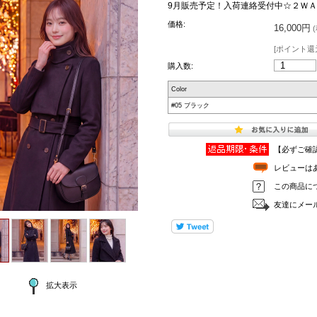
9月販売予定！入荷連絡受付中☆２Ｗ
価格:
16,000円
(
[ポイント還元
購入数:
Color
#05 ブラック
【必ずご確
レビューは
この商品に
友達にメー
拡大表示