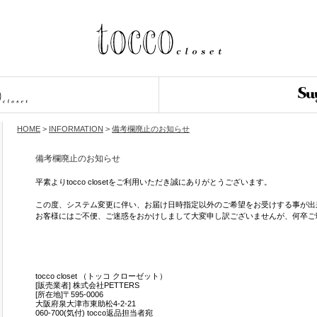
HOME
>
INFORMATION
>
備考欄廃止のお知らせ
備考欄廃止のお知らせ
平素よりtocco closetをご利用いただき誠にありがとうございます。
この度、システム変更に伴い、お届け日時指定以外のご希望をお受けする事が出
お客様にはご不便、ご迷惑をおかけしまして大変申し訳ございませんが、何卒ご
tocco closet （トッコ クローゼット）
[販売業者] 株式会社PETTERS
[所在地]〒595-0006
大阪府泉大津市東助松4-2-21
060-700(気付) tocco返品担当者宛