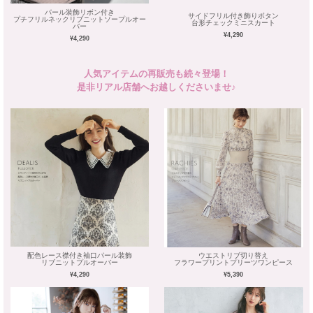
パール装飾リボン付き
サイドフリル付き飾りボタン
プチフリルネックリブニットソープルオー
台形チェックミニスカート
バー
¥4,290
¥4,290
人気アイテムの再販売も続々登場！
是非リアル店舗へお越しくださいませ♪
配色レース襟付き袖口パール装飾
ウエストリブ切り替え
リブニットプルオーバー
フラワープリントプリーツワンピース
¥4,290
¥5,390