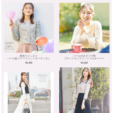
配色ライン入り
パール付きダイヤ柄
パール釦ツイードニットカーディガン
プチハイネックニットプルオーバー
¥6,490
¥4,620