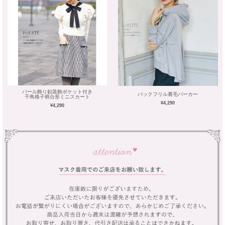
パール飾り釦装飾ポケット付き
バックフリル裏毛パーカー
千鳥格子柄台形ミニスカート
¥4,290
¥4,290