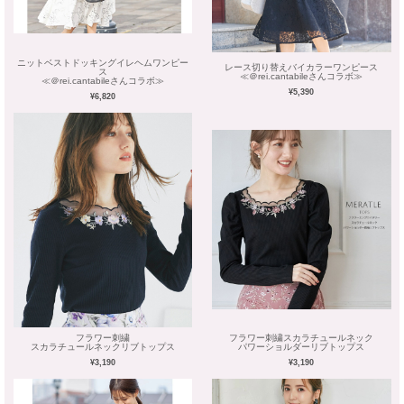
ニットベストドッキングイレヘムワンピー
レース切り替えバイカラーワンピース
ス
≪＠rei.cantabileさんコラボ≫
≪＠rei.cantabileさんコラボ≫
¥5,390
¥6,820
フラワー刺繍
フラワー刺繍スカラチュールネック
スカラチュールネックリブトップス
パワーショルダーリブトップス
¥3,190
¥3,190