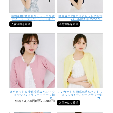
晴雨兼用♪遮光ＵＶカット３段式
晴雨兼用♪遮光ＵＶカット２段式
バイカラーフラワーカット傘 t...
パール付き傘 tocco cl...
入荷連絡を希望
入荷連絡を希望
ＵＶカット＆接触冷感＆ハンドウ
ＵＶカット＆接触冷感＆ハンドウ
ォッシュ♪フラワーモチーフ釦
ォッシュ♪ビジューフラワー釦
カ...
カ...
価格：3,000円(税込 3,300円)
入荷連絡を希望