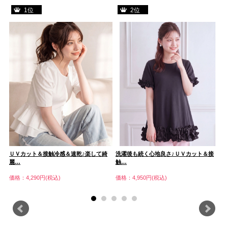
1位
2位
ウ
ＵＶカット＆接触冷感＆速乾♪楽して綺
洗濯後も続く心地良さ♪ＵＶカット＆接
晴
麗…
触…
ッ
価格：4,290円(税込)
価格：4,950円(税込)
価