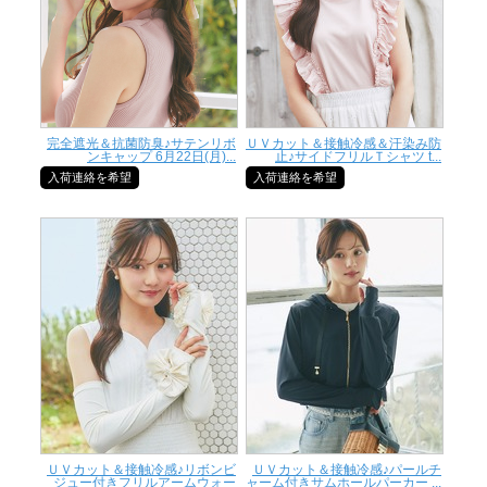
完全遮光＆抗菌防臭♪サテンリボ
ＵＶカット＆接触冷感＆汗染み防
ンキャップ 6月22日(月)...
止♪サイドフリルＴシャツ t...
入荷連絡を希望
入荷連絡を希望
ＵＶカット＆接触冷感♪リボンビ
ＵＶカット＆接触冷感♪パールチ
ジュー付きフリルアームウォー
ャーム付きサムホールパーカー ...