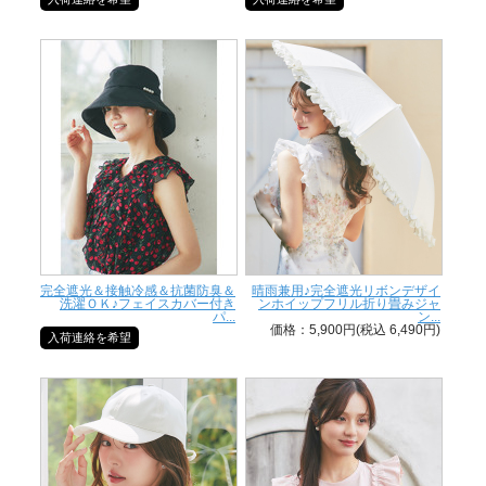
完全遮光＆接触冷感＆抗菌防臭＆
晴雨兼用♪完全遮光リボンデザイ
洗濯ＯＫ♪フェイスカバー付き
ンホイップフリル折り畳みジャ
パ...
ン...
価格：5,900円(税込 6,490円)
入荷連絡を希望