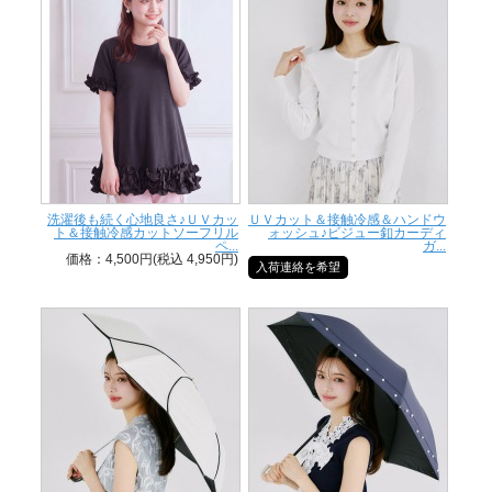
洗濯後も続く心地良さ♪ＵＶカッ
ＵＶカット＆接触冷感＆ハンドウ
ト＆接触冷感カットソーフリル
ォッシュ♪ビジュー釦カーディ
ペ...
ガ...
価格：4,500円(税込 4,950円)
入荷連絡を希望