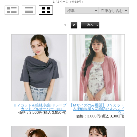
1 / 2ページ
（全38件）
1
2
次へ
ＵＶカット＆接触冷感♪ドレープ
【Ｍサイズのみ展開】ＵＶカット
カットプルオーバー tocco...
＆接触冷感＆花粉防止＆ハンド
価格：3,500円(税込 3,850円)
ウ...
価格：3,000円(税込 3,300円)