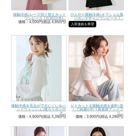
接触冷感♪レース切り替えカット
ひんやり接触冷感♪オフショル風
ワンピース 7月30日(木)...
リボンデザインワンピース 7...
価格：4,500円(税込 4,950円)
入荷連絡を希望
接触冷感＆毛玉ができにくい＆ハ
ＵＶカット＆接触冷感＆速乾♪楽
ンドウォッシュ♪後ろリボン付
して綺麗が叶う異素材アシメフ
き...
リ...
価格：4,900円(税込 5,390円)
価格：3,900円(税込 4,290円)