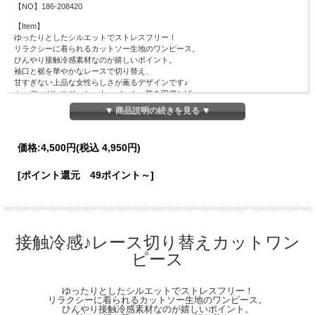
【NO】186-208420
【Item】
ゆったりとしたシルエットでストレスフリー！
リラクシーに着られるカットソー生地のワンピース。
ひんやり接触冷感素材なのが嬉しいポイント。
袖口と裾を華やかなレースで切り替え、
甘すぎない上品な女性らしさが薫るデザインです♪
カーディガンやジャケット、パーカー等を羽織れば
春から秋までロングシーズン着られる、
▼ 商品説明の続きを見る ▼
落ち着いたトーンのカラーでご用意しました◎
おうちやお出かけ・旅行等、様々なシーンで重宝する１着。
価格:
4,500円
(税込 4,950円)
【Material】
本体：ポリエステル92％、ポリウレタン8％
レース部分：ポリエステル100％
[ポイント還元 49ポイント～]
【Detail】
総丈：115cm
身幅：45cm
肩幅：34cm
袖丈：20cm
接触冷感♪レース切り替えカットワン
袖口幅：18.5cm
ピース
裾幅：75cm
※ファスナーなし
【Color】#175 モカピンク/ #59 グレージュ/ #05 ブラック
ゆったりとしたシルエットでストレスフリー！
リラクシーに着られるカットソー生地のワンピース。
【Attention】サイズは平置きサイズとなりますので測り方により誤差が出る場合が
ひんやり接触冷感素材なのが嬉しいポイント。