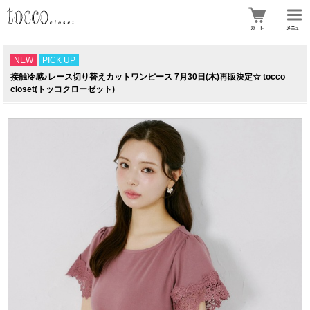
NEW
PICK UP
接触冷感♪レース切り替えカットワンピース 7月30日(木)再販決定☆ tocco
closet(トッコクローゼット)