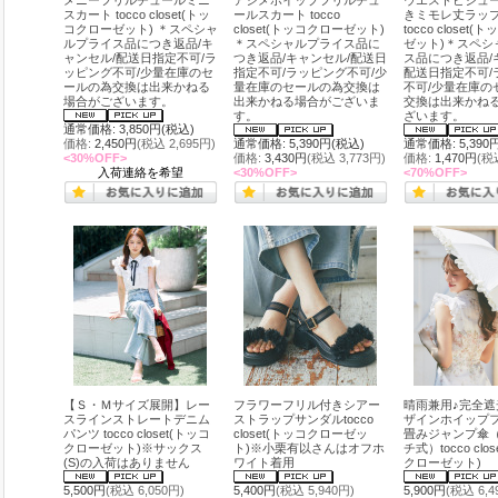
メニーフリルチュールミニ
アシメホイップフリルチュ
ウエストビジュ
スカート tocco closet(トッ
ールスカート tocco
きミモレ丈ラッ
コクローゼット) ＊スペシャ
closet(トッコクローゼット)
tocco closet
ルプライス品につき返品/キ
＊スペシャルプライス品に
ゼット)＊スペシ
ャンセル/配送日指定不可/ラ
つき返品/キャンセル/配送日
ス品につき返品/
ッピング不可/少量在庫のセ
指定不可/ラッピング不可/少
配送日指定不可/
ールの為交換は出来かねる
量在庫のセールの為交換は
不可/少量在庫の
場合がございます。
出来かねる場合がございま
交換は出来かね
す。
ざいます。
通常価格: 3,850円(税込)
価格:
2,450円
(税込 2,695円)
通常価格: 5,390円(税込)
通常価格: 5,390
<30%OFF>
価格:
3,430円
(税込 3,773円)
価格:
1,470円
(税
入荷連絡を希望
<30%OFF>
<70%OFF>
【Ｓ・Ｍサイズ展開】レー
フラワーフリル付きシアー
晴雨兼用♪完全遮
スラインストレートデニム
ストラップサンダルtocco
ザインホイップ
パンツ tocco closet(トッコ
closet(トッコクローゼッ
畳みジャンプ傘
クローゼット)※サックス
ト)※小栗有以さんはオフホ
チ式）tocco clo
(S)の入荷はありません
ワイト着用
クローゼット)
5,500円
(税込 6,050円)
5,400円
(税込 5,940円)
5,900円
(税込 6,4