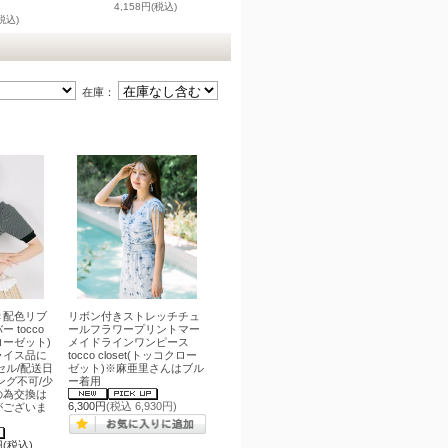
4,158円(税込)
税込)
在庫：
き配色リブ
リボン付きストレッチチュ
 tocco
ールフラワープリントマー
クローゼット)
メイドラインワンピース
ライス品に
tocco closet(トッコクロー
セル/配送日
ゼット)※麻亜里さんはブル
ング不可/少
ー着用
の為交換は
6,300円
(税込 6,930円)
がございま
円(税込)