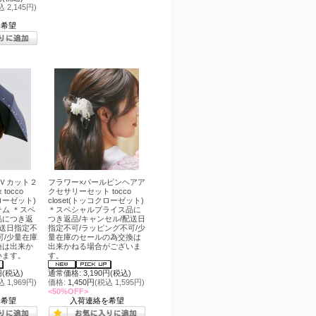
込 2,145円)
を希望
Ｖカット２
フラワー×パールピンヘアア
occo
クセサリーセット tocco
クローゼット)
closet(トッコクローゼット)
ム ＊スペ
＊スペシャルプライス品に
品につき返
つき返品/キャンセル/配送日
配送日指定不
指定不可/ラッピング不可/少
可/少量在庫
量在庫のセールの為交換は
換は出来か
出来かねる場合がございま
います。
す。
円(税込)
通常価格: 3,190円(税込)
込 1,969円)
価格:
1,450円
(税込 1,595円)
<50%OFF>
を希望
入荷連絡を希望