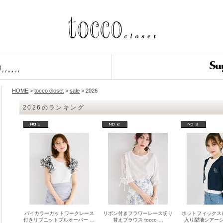
HOME
>
tocco closet
>
sale
> 2026
2026のランキング
バイカラーカットワークレース
リボン付きフラワーレース切り
ホットフィックス
付きリブニットプルオーバー …
替えブラウス tocco …
入り梨地シアー