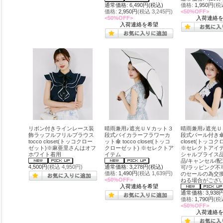
通常価格: 6,490円(税込)
価格:
1,950円
(税
価格:
2,950円
(税込 3,245円)
<50%OFF>
<50%OFF>
入荷連絡
入荷連絡を希望
リボン付きラインレース装
晴雨兼用♪遮光ＵＶカット３
晴雨兼用♪遮光Ｕ
飾ラッフルフリルブラウス
段式バイカラーフラワーカ
段式パール付き傘 t
tocco closet(トッコクロー
ット傘 tocco closet(トッコ
closet(トッコ
ゼット)※麻亜里さんはオフ
クローゼット) ※セレクトア
※セレクトアイテ
ホワイト着用
イテム
シャルプライス
品/キャンセル/
4,500円
(税込 4,950円)
通常価格: 3,278円(税込)
可/ラッピング不
価格:
1,490円
(税込 1,639円)
のセールの為交
<50%OFF>
ねる場合がござ
入荷連絡を希望
通常価格: 3,938
価格:
1,790円
(税
<50%OFF>
入荷連絡