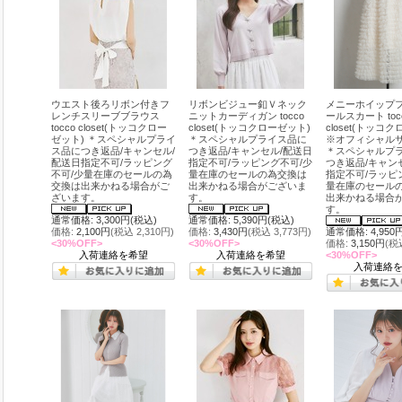
ウエスト後ろリボン付きフ
リボンビジュー釦Ｖネック
メニーホイップ
レンチスリーブブラウス
ニットカーディガン tocco
ールスカート toc
tocco closet(トッコクロー
closet(トッコクローゼット)
closet(トッコ
ゼット) ＊スペシャルプライ
＊スペシャルプライス品に
※オフィシャル
ス品につき返品/キャンセル/
つき返品/キャンセル/配送日
＊スペシャルプ
配送日指定不可/ラッピング
指定不可/ラッピング不可/少
つき返品/キャン
不可/少量在庫のセールの為
量在庫のセールの為交換は
指定不可/ラッピ
交換は出来かねる場合がご
出来かねる場合がございま
量在庫のセール
ざいます。
す。
出来かねる場合
す。
通常価格: 3,300円(税込)
通常価格: 5,390円(税込)
価格:
2,100円
(税込 2,310円)
価格:
3,430円
(税込 3,773円)
通常価格: 4,950
<30%OFF>
<30%OFF>
価格:
3,150円
(税
入荷連絡を希望
入荷連絡を希望
<30%OFF>
入荷連絡