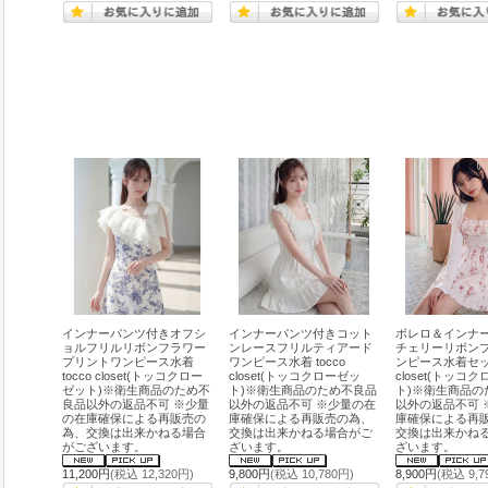
インナーパンツ付きオフシ
インナーパンツ付きコット
ボレロ＆インナ
ョルフリルリボンフラワー
ンレースフリルティアード
チェリーリボン
プリントワンピース水着
ワンピース水着 tocco
ンピース水着セット
tocco closet(トッコクロー
closet(トッコクローゼッ
closet(トッコ
ゼット)※衛生商品のため不
ト)※衛生商品のため不良品
ト)※衛生商品の
良品以外の返品不可 ※少量
以外の返品不可 ※少量の在
以外の返品不可 
の在庫確保による再販売の
庫確保による再販売の為、
庫確保による再
為、交換は出来かねる場合
交換は出来かねる場合がご
交換は出来かね
がございます。
ざいます。
ざいます。
11,200円
(税込 12,320円)
9,800円
(税込 10,780円)
8,900円
(税込 9,7