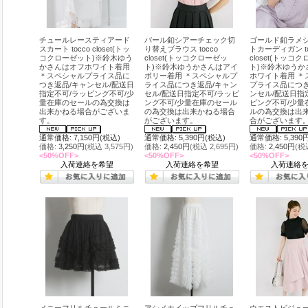
チュールレースティアード
パール釦シアーチェック切
ゴールド釦ラメ
スカート tocco closet(トッ
り替えブラウス tocco
トカーディガン to
コクローゼット)※鈴木ゆう
closet(トッコクローゼッ
closet(トッコ
かさんはオフホワイト着用
ト)※鈴木ゆうかさんはアイ
ト)※鈴木ゆうか
＊スペシャルプライス品に
ボリー着用 ＊スペシャルプ
ホワイト着用 ＊
つき返品/キャンセル/配送日
ライス品につき返品/キャン
プライス品につき
指定不可/ラッピング不可/少
セル/配送日指定不可/ラッピ
ンセル/配送日指
量在庫のセールの為交換は
ング不可/少量在庫のセール
ピング不可/少量
出来かねる場合がございま
の為交換は出来かねる場合
ルの為交換は出
す。
がございます。
合がございます
通常価格: 7,150円(税込)
通常価格: 5,390円(税込)
通常価格: 5,390
価格:
3,250円
(税込 3,575円)
価格:
2,450円
(税込 2,695円)
価格:
2,450円
(税
<50%OFF>
<50%OFF>
<50%OFF>
入荷連絡を希望
入荷連絡を希望
入荷連絡