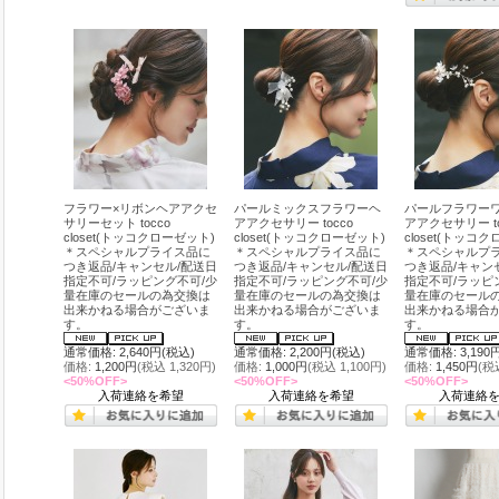
フラワー×リボンヘアアクセ
パールミックスフラワーヘ
パールフラワー
サリーセット tocco
アアクセサリー tocco
アアクセサリー to
closet(トッコクローゼット)
closet(トッコクローゼット)
closet(トッコ
＊スペシャルプライス品に
＊スペシャルプライス品に
＊スペシャルプ
つき返品/キャンセル/配送日
つき返品/キャンセル/配送日
つき返品/キャン
指定不可/ラッピング不可/少
指定不可/ラッピング不可/少
指定不可/ラッピ
量在庫のセールの為交換は
量在庫のセールの為交換は
量在庫のセール
出来かねる場合がございま
出来かねる場合がございま
出来かねる場合
す。
す。
す。
通常価格: 2,640円(税込)
通常価格: 2,200円(税込)
通常価格: 3,190
価格:
1,200円
(税込 1,320円)
価格:
1,000円
(税込 1,100円)
価格:
1,450円
(税
<50%OFF>
<50%OFF>
<50%OFF>
入荷連絡を希望
入荷連絡を希望
入荷連絡