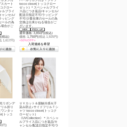
ーボタン付
パールリボン付きＴシャツ
プスカート
tocco closet(トッコクロー
(トッコクロー
ゼット) ＊スペシャルプライ
ャルプライ
ス品につき返品/キャンセル/
キャンセル/
配送日指定不可/ラッピング
ラッピング
不可/少量在庫のセールの為
セールの為
交換は出来かねる場合がご
る場合がご
ざいます。
通常価格: 3,850円(税込)
円(税込)
価格:
1,750円
(税込 1,925円)
込 1,617円)
<50%OFF>
入荷連絡を希望
光リボンデ
ＵＶカット＆接触冷感＆汗
フリル折り
染み防止♪サイドフリルＴシ
（ワンタッ
ャツ tocco closet(トッコク
set(トッコ
ローゼット)
《UVCollection》＊スペシャ
ルプライス品につき返品/キ
90円)
ャンセル/配送日指定不可/ラ