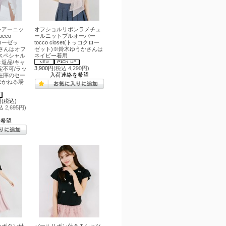
シアーニッ
オフショルリボンラメチュ
cco
ールニットプルオーバー
クローゼッ
tocco closet(トッコクロー
さんはオフ
ゼット)※鈴木ゆうかさんは
スペシャル
ネイビー着用
返品/キャ
3,900円
(税込 4,290円)
定不可/ラッ
入荷連絡を希望
在庫のセー
来かねる場
。
円(税込)
込 2,695円)
を希望