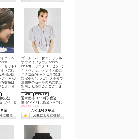
ワイヤーヘ
ゴールドバー付きラッフル
cco
ボウタイブラウス tocco
クローゼット)
closet(トッコクローゼット)
ライス品に
＊スペシャルプライス品に
セル/配送日
つき返品/キャンセル/配送日
ング不可/少
指定不可/ラッピング不可/少
の為交換は
量在庫のセールの為交換は
がございま
出来かねる場合がございま
す。
円(税込)
通常価格: 4,950円(税込)
込 1,595円)
価格:
2,250円
(税込 2,475円)
<50%OFF>
を希望
入荷連絡を希望