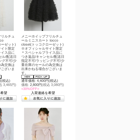
フリルチュ
メニーホイップフリルチュ
co
ールミニスカート tocco
クローゼット)
closet(トッコクローゼット)
サイト限定
※オフィシャルサイト限定
ライス品に
＊スペシャルプライス品に
セル/配送日
つき返品/キャンセル/配送日
ング不可/少
指定不可/ラッピング不可/少
の為交換は
量在庫のセールの為交換は
がございま
出来かねる場合がございま
す。
円(税込)
通常価格: 4,400円(税込)
込 3,465円)
価格:
2,800円
(税込 3,080円)
<30%OFF>
を希望
入荷連絡を希望