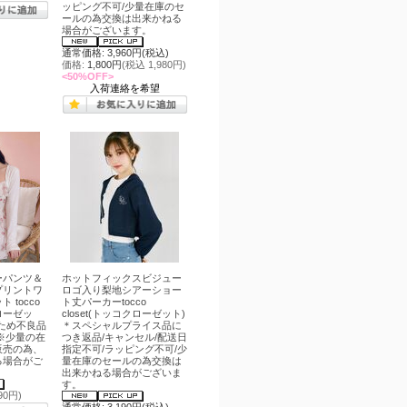
ッピング不可/少量在庫のセ
ールの為交換は出来かねる
場合がございます。
通常価格: 3,960円(税込)
価格:
1,800円
(税込 1,980円)
<50%OFF>
入荷連絡を希望
ーパンツ＆
ホットフィックスビジュー
プリントワ
ロゴ入り梨地シアーショー
 tocco
ト丈パーカーtocco
クローゼッ
closet(トッコクローゼット)
ため不良品
＊スペシャルプライス品に
※少量の在
つき返品/キャンセル/配送日
販売の為、
指定不可/ラッピング不可/少
る場合がご
量在庫のセールの為交換は
出来かねる場合がございま
す。
90円)