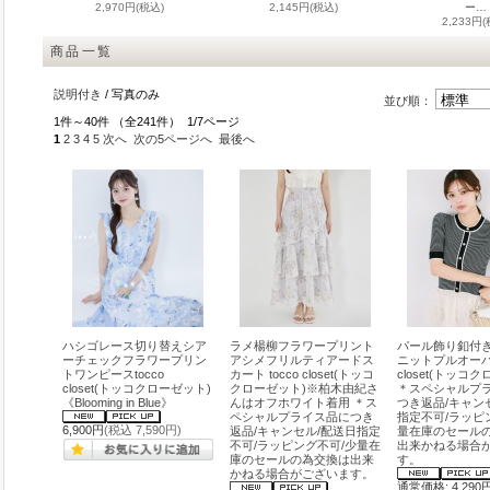
2,970円(税込)
2,145円(税込)
ー…
2,233円(
商品一覧
説明付き
/ 写真のみ
並び順：
1件～40件 （全241件） 1/7ページ
1
2
3
4
5
次へ
次の5ページへ
最後へ
ハシゴレース切り替えシア
ラメ楊柳フラワープリント
パール飾り釦付
ーチェックフラワープリン
アシメフリルティアードス
ニットプルオーバー
トワンピースtocco
カート tocco closet(トッコ
closet(トッコ
closet(トッコクローゼット)
クローゼット)※柏木由紀さ
＊スペシャルプ
《Blooming in Blue》
んはオフホワイト着用 ＊ス
つき返品/キャン
ペシャルプライス品につき
指定不可/ラッピ
6,900円
(税込 7,590円)
返品/キャンセル/配送日指定
量在庫のセール
不可/ラッピング不可/少量在
出来かねる場合
庫のセールの為交換は出来
す。
かねる場合がございます。
通常価格: 4,290