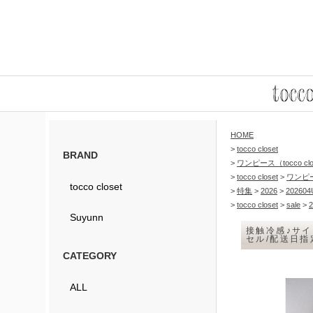
HOME
>
tocco closet
BRAND
>
ワンピース（tocco clo
>
tocco closet
>
ワンピ
tocco closet
>
特集
>
2026
>
2026
>
tocco closet
>
sale
>
2
Suyunn
接触冷感♪サイ
セル/配送日
CATEGORY
ALL