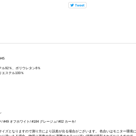
945
テル92％、ポリウレタン8％
エステル100％
し
/ #49 オフホワイト/ #184 グレージュ/ #02 カーキ/
サイズとなりますので測り方により誤差が出る場合がございます。 色合いはモニター環境に
ーに違いある場合、物撮り画像の方が 実際のカラーに近い状態で撮影されておりますので