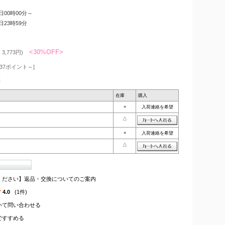
8日00時00分～
4日23時59分
<30%OFF>
3,773円)
37ポイント～]
枚
在庫
購入
×
入荷連絡を希望
△
×
入荷連絡を希望
△
ください】返品・交換についてのご案内
4.0
(1件)
いて問い合わせる
ですすめる