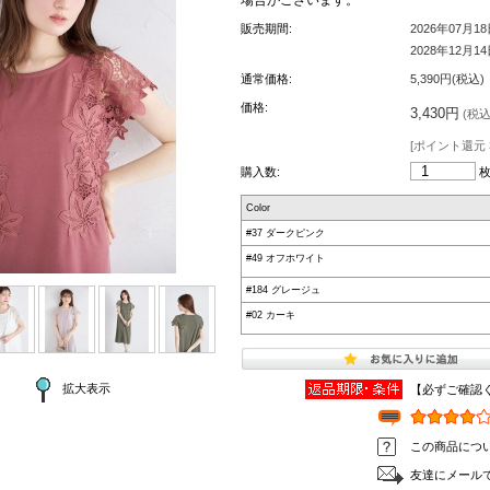
販売期間:
2026年07月1
2028年12月1
通常価格:
5,390円(税込)
価格:
3,430円
(税込 
[ポイント還元 
購入数:
Color
#37 ダークピンク
#49 オフホワイト
#184 グレージュ
#02 カーキ
拡大表示
【必ずご確認
この商品につ
友達にメール