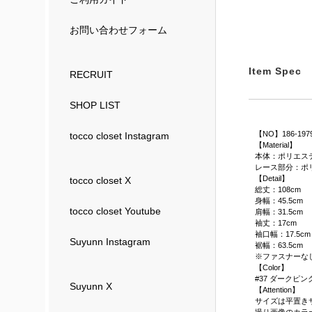
お問い合わせフォーム
Item Spec
RECRUIT
SHOP LIST
【NO】186-197
tocco closet Instagram
【Material】
本体：ポリエス
レース部分：ポリ
【Detail】
tocco closet X
総丈：108cm
身幅：45.5cm
tocco closet Youtube
肩幅：31.5cm
袖丈：17cm
袖口幅：17.5cm
Suyunn Instagram
裾幅：63.5cm
※ファスナーな
【Color】
#37 ダークピンク
Suyunn X
【Attention】
サイズは平置き
撮り画像のカラ