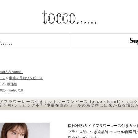
set＆Suyunn）
ース
>
半袖～長袖ワンピース
04UV・機能性
026
>
sale0718
ドフラワーレース付きカットソーワンピース tocco closet(トッ
指定不可/ラッピング不可/少量在庫のセールの為交換は出来かねる場合
接触冷感♪サイドフラワーレース付きカットソー
プライス品につき返品/キャンセル/配送日
場合がございます。