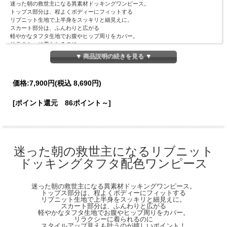
迷った朝の救世主になる異素材ドッキングワンピース。
トップス部分は、程よくボディーにフィットする
リブニット生地で上半身をスッキリと細見えに。
スカート部分は、ふんわりと広がる
軽やかなタフタ生地でお腹やヒップ周りをカバー。
リラクシーに着られるのに
スタイルアップ見えも叶うのが嬉しいポイント！
▼ 商品説明の続きを見る ▼
配色ラインとゴールドの飾り釦で
クラシカルな洒落感を演出し、
360度どこから見ても着映えるデザインに仕上げました。
価格:
7,900円
(税込 8,690円)
【Material】
ニット：レーヨン100％
[ポイント還元 86ポイント～]
スカート：ポリエステル100％
裏地：ポリエステル100％
【Detail】
ニット丈：38cm
スカート丈：82.5cm
迷った朝の救世主になるリブニット
身幅：35cm
ドッキングタフタ配色ワンピース
肩幅：32cm
袖丈：20cm
袖口幅：12.5cm
迷った朝の救世主になる異素材ドッキングワンピース。
裾幅：140cm
トップス部分は、程よくボディーにフィットする
ウエスト周囲：62cm
リブニット生地で上半身をスッキリと細見えに。
※ファスナーなし
スカート部分は、ふんわりと広がる
軽やかなタフタ生地でお腹やヒップ周りをカバー。
【Color】#28 アイボリー/#05 ブラック
リラクシーに着られるのに
スタイルアップ見えも叶うのが嬉しいポイント！