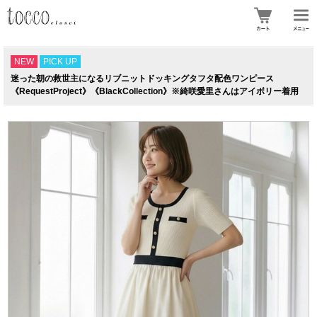
NEW
PICK UP
迷った朝の救世主になるリブニットドッキングタフタ配色ワンピース
《RequestProject》《BlackCollection》※綺咲愛里さんはアイボリー着用