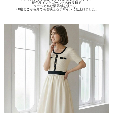
【Attention】サイズは平置きサイズとなりますので測り方により誤差が出る場合が
配色ラインとゴールドの飾り釦で
クラシカルな洒落感を演出し、
ございます。 色合いはモニター環境により若干の誤差が出ます。 ライティングや
360度どこから見ても着映えるデザインに仕上げました。
天候によりモデル画像と物撮り画像のカラーに違いある場合、物撮り画像の方が実
際のカラーに近い状態で撮影されておりますので、そちらを参考にしてくださいま
せ。