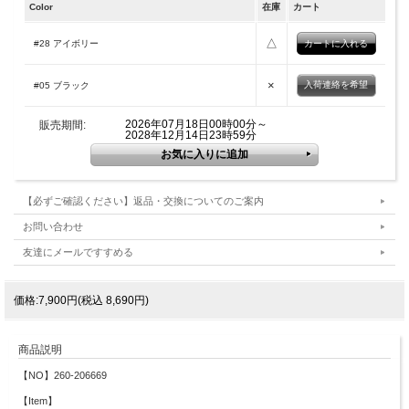
Color
在庫
カート
△
#28 アイボリー
×
入荷連絡を希望
#05 ブラック
2026年07月18日00時00分～
販売期間:
2028年12月14日23時59分
【必ずご確認ください】返品・交換についてのご案内
お問い合わせ
友達にメールですすめる
価格:7,900円(税込 8,690円)
商品説明
【NO】260-206669
【Item】