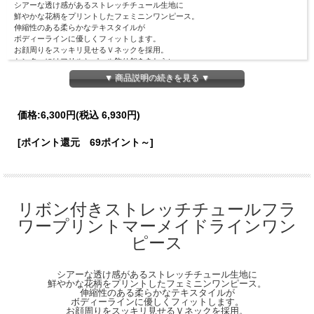
シアーな透け感があるストレッチチュール生地に
鮮やかな花柄をプリントしたフェミニンワンピース。
伸縮性のある柔らかなテキスタイルが
ボディーラインに優しくフィットします。
お顔周りをスッキリ見せるＶネックを採用。
センターにはフリルとパール飾り釦をあしらい、
肩とウエスト後ろにはリボンを施し、
▼ 商品説明の続きを見る ▼
甘いアクセントになる華やかさを添えました◎
たっぷりとギャザーを入れた身頃デザインで視線を上に集め、
足長効果も細見えも同時に叶えてくれます。
価格:
6,300円
(税込 6,930円)
さらに裾に向かってひらりと広がる
マーメイドラインシルエットが女性らしさを格上げ！
美しい見た目ながらストレスフリーな着心地で
[ポイント還元 69ポイント～]
自然とスタイルアップ見えする大人っぽい１着です。
【Material】
表地：ポリエステル93％、ポリウレタン7％
裏地：ポリエステル100％
リボン付きストレッチチュールフラ
【Detail】
ワープリントマーメイドラインワン
総丈：116cm
身幅：43cm
ピース
肩幅：55cm
裾幅：166cm
ウエスト周囲：63cm
シアーな透け感があるストレッチチュール生地に
※後ろゴム仕様
鮮やかな花柄をプリントしたフェミニンワンピース。
※ファスナーなし
伸縮性のある柔らかなテキスタイルが
ボディーラインに優しくフィットします。
※前ボタン開閉不可(飾り釦仕様)
お顔周りをスッキリ見せるＶネックを採用。