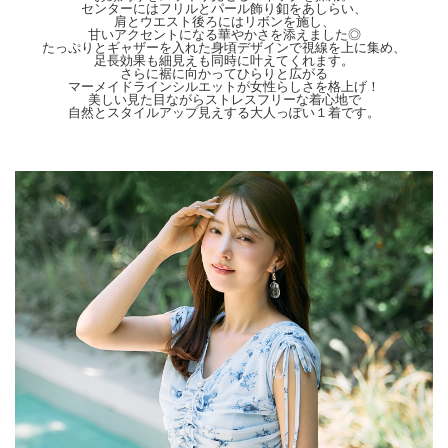
センターにはフリルとパール飾り釦をあしらい、
【Color】#32 ブルー/#53 ローズピンク
肩とウエスト後ろにはリボンを施し、
甘いアクセントになる華やかさを添えました◎
【Attention】サイズは平置きサイズとなりますので測り方により誤差が出る場合が
たっぷりとギャザーを入れた身頃デザインで視線を上に集め、
ございます。 色合いはモニター環境により若干の誤差が出ます。 ライティングや
足長効果も細見えも同時に叶えてくれます。
天候によりモデル画像と物撮り画像のカラーに違いある場合、物撮り画像の方が実
さらに裾に向かってひらりと広がる
マーメイドラインシルエットが女性らしさを格上げ！
際のカラーに近い状態で撮影されておりますので、そちらを参考にしてくださいま
美しい見た目ながらストレスフリーな着心地で
せ。
自然とスタイルアップ見えする大人っぽい１着です。