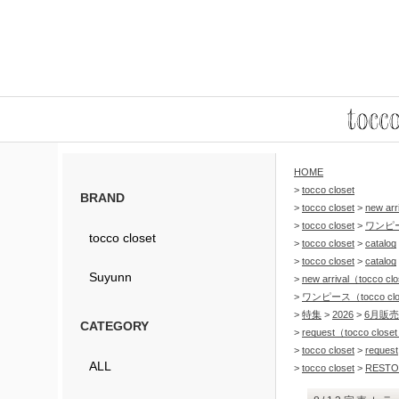
HOME
>
tocco closet
BRAND
>
tocco closet
>
new arr
>
tocco closet
>
ワンピ
tocco closet
>
tocco closet
>
catalog
>
tocco closet
>
catalog
Suyunn
>
new arrival（tocco c
>
ワンピース（tocco clo
>
特集
>
2026
>
6月販
CATEGORY
>
request（tocco clos
>
tocco closet
>
request
ALL
>
tocco closet
>
RESTO