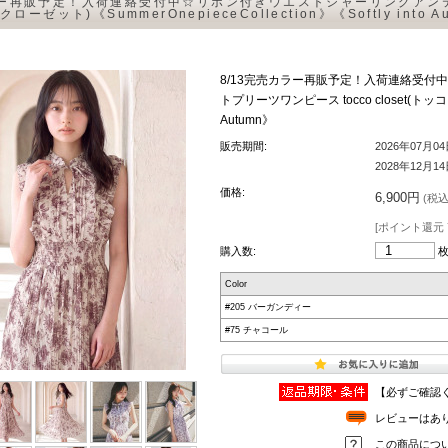
ラー再販予定！入荷連絡受付中☆リボン付きウエストシャーリングアンテ
クローゼット)《SummerOnepieceCollection》《Softly into 
8/13完売カラー再販予定！入荷連絡受
トプリーツワンピース tocco closet(トッコクロー
Autumn》
販売期間:
2026年07月0
2028年12月1
価格:
6,900円
(税込 
[ポイント還元 
購入数:
Color
#205 バーガンディー
#75 チャコール
【必ずご確認
レビューはあ
この商品につ