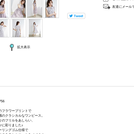
友達にメール
拡大表示
756
のフラワープリントで
感のクラシカルなワンピース。
りのフリルをあしらい、
かに彩りました♪
ーリングゴム仕様で