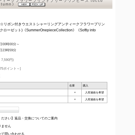
ィークフラワープリントプリーツワンピース tocco
Autumn》
付中☆リボン付きウエストシャーリングアンティークフラワープリン
ゼット)《SummerOnepieceCollection》《Softly into
4日00時00分～
4日23時59分
7,590円)
75ポイント～]
枚
在庫
購入
×
入荷連絡を希望
×
入荷連絡を希望
ください】返品・交換についてのご案内
りません
いて問い合わせる