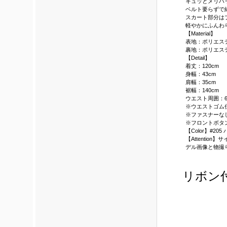
キュッとメリハ
ベルト要らずで
スカート部分は
軽やかにふんわ
【Material】
表地：ポリエステ
裹地：ポリエステ
【Detail】
着丈：120cm
身幅：43cm
肩幅：35cm
裾幅：140cm
ウエスト周囲：6
※ウエストゴム
※ファスナーな
※フロントボタ
【Color】#20
【Attenti
デル画像と物撮
リボン