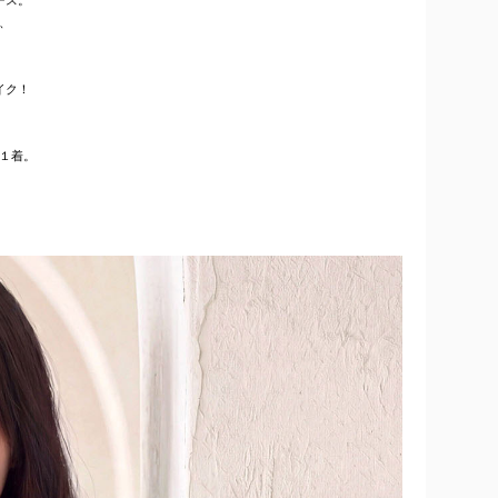
、
イク！
１着。