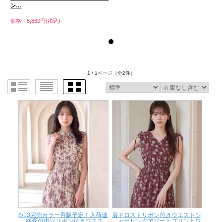
ン…
価格：5,830円(税込)
価
1 / 1ページ
（全2件）
8/13完売カラー再販予定！入荷連
肩ドロストリボン付きウエストシ
絡受付中☆リボン付きウエス...
ャーリングアソートプリントワ