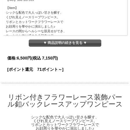
【Item】
シックな配色で大人っぽい甘さを醸す、
くびれ見えノースリーブワンピース。
リボンとカットワークフラワーレースで
お顔周りを華やかに演出しました♪
レースの間からヘルシーな肌見せができ、
スッキリと抜け感のある印象に◎
前立てには上品なパール釦を採用。
▼ 商品説明の続きを見る ▼
バックにはレースアップデザインを施し、
キュッとメリハリのあるシルエットを作りつつ
後ろ姿まで可愛く仕上げました。
価格:
6,500円
(税込 7,150円)
さらりと１枚着るだけで、
クラシカルな洒落感もスタイルＵＰ見えも叶うアイテム。
[ポイント還元 71ポイント～]
【Material】
表地：ポリエステル100％
裏地：ポリエステル100％
レース：ポリエステル100％
【Detail】
リボン付きフラワーレース装飾パー
総丈：120cm
ル釦バックレースアップワンピース
身幅：42cm
肩幅：36cm
裾幅直線：86cm
シックな配色で大人っぽい甘さを醸す、
ウエスト周囲：73cm
くびれ見えノースリーブワンピース。
※ウエスト後ろゴム仕様
リボンとカットワークフラワーレースで
※ファスナーなし
お顔周りを華やかに演出しました♪