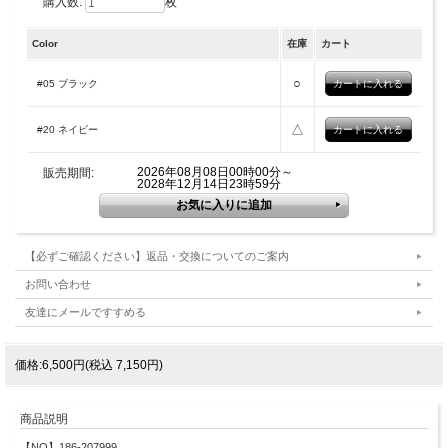
購入数:
枚
Color
在庫
カート
○
#05 ブラック
△
#20 ネイビー
2026年08月08日00時00分～
販売期間:
2028年12月14日23時59分
【必ずご確認ください】返品・交換についてのご案内
お問い合わせ
友達にメールですすめる
価格:6,500円(税込 7,150円)
商品説明
【NO】186-207999