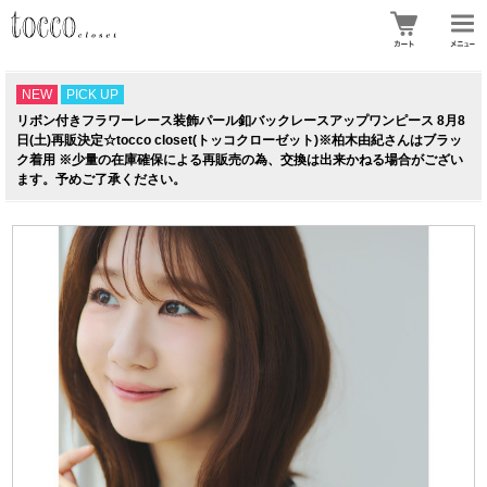
NEW
PICK UP
リボン付きフラワーレース装飾パール釦バックレースアップワンピース 8月8
日(土)再販決定☆tocco closet(トッコクローゼット)※柏木由紀さんはブラッ
ク着用 ※少量の在庫確保による再販売の為、交換は出来かねる場合がござい
ます。予めご了承ください。