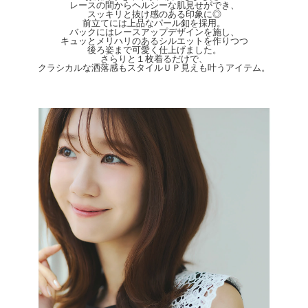
※前ボタン開閉可能
レースの間からヘルシーな肌見せができ、
スッキリと抜け感のある印象に◎
【Color】#20 ネイビー/#05 ブラック
前立てには上品なパール釦を採用。
バックにはレースアップデザインを施し、
キュッとメリハリのあるシルエットを作りつつ
【Attention】サイズは平置きサイズとなりますので測り方により誤差が出る場合が
後ろ姿まで可愛く仕上げました。
ございます。 色合いはモニター環境により若干の誤差が出ます。 ライティングや
さらりと１枚着るだけで、
天候によりモデル画像と物撮り画像のカラーに違いある場合、物撮り画像の方が実
クラシカルな洒落感もスタイルＵＰ見えも叶うアイテム。
際のカラーに近い状態で撮影されておりますので、そちらを参考にしてくださいま
せ。