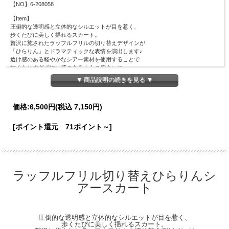
【NO】6-208058
【Item】
圧倒的な透明感と立体的なシルエットが目を惹く、
歩くたびに美しく揺れるスカート。
贅沢に施されたラッフルフリルの切り替えデザインが
「ひらりん」とドラマティックな表情を演出します♪
透け感のある軽やかなシアー素材を使用することで
甘くなりすぎず抜け感のある大人の佇まいに。
すっきりとしたウエスト周りから流れるように
▼ 商品説明の続きを見る ▼
ボリュームを持たせることで、スタイルアップ見えも◎
シンプルなトップスを合わせるだけで、
洗練された旬のレディスタイルが即完成します。
価格:
6,500円
(税込 7,150円)
【Material】
表地：ポリエステル100％
[ポイント還元 71ポイント～]
裏地：ポリエステル100％
【Detail】
総丈：85cm
裾幅：245cm
ウエスト周囲：64cm
ラッフルフリル切り替えひらりんシ
※ウエスト後ろゴム仕様
アースカート
※ファスナーなし
【Color】#49 オフホワイト/ #101 ピンクベージュ/
【Attention】サイズは平置きサイズとなりますので測り方により誤差が出る場合が
圧倒的な透明感と立体的なシルエットが目を惹く、
ございます。 色合いはモニター環境により若干の誤差が出ます。 ライティングや
歩くたびに美しく揺れるスカート。