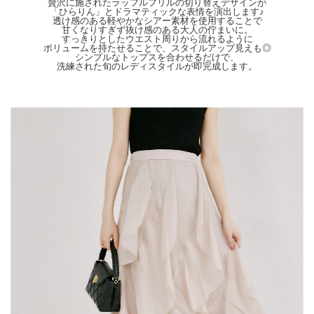
贅沢に施されたラッフルフリルの切り替えデザインが
天候によりモデル画像と物撮り画像のカラーに違いある場合、物撮り画像の方が実
「ひらりん」とドラマティックな表情を演出します♪
際のカラーに近い状態で撮影されておりますので、そちらを参考にしてくださいま
透け感のある軽やかなシアー素材を使用することで
せ。
甘くなりすぎず抜け感のある大人の佇まいに。
すっきりとしたウエスト周りから流れるように
ボリュームを持たせることで、スタイルアップ見えも◎
シンプルなトップスを合わせるだけで、
洗練された旬のレディスタイルが即完成します。