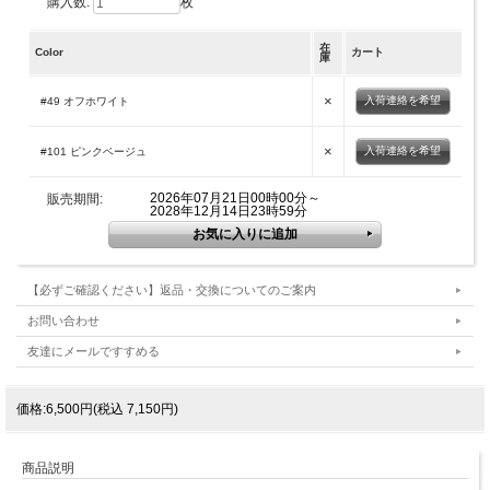
購入数:
枚
在
Color
カート
庫
×
入荷連絡を希望
#49 オフホワイト
×
入荷連絡を希望
#101 ピンクベージュ
2026年07月21日00時00分～
販売期間:
2028年12月14日23時59分
【必ずご確認ください】返品・交換についてのご案内
お問い合わせ
友達にメールですすめる
価格:6,500円(税込 7,150円)
商品説明