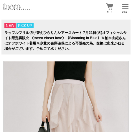
NEW
PICK UP
ラッフルフリル切り替えひらりんシアースカート 7月21日(火)オフィシャルサ
イト限定再販☆ 《tocco closet luxe》《Blooming in Blue》※柏木由紀さん
はオフホワイト着用※少量の在庫確保による再販売の為、交換は出来かねる
場合がございます。予めご了承ください。