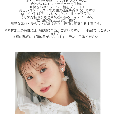
凛とした品格を添えてくれるワンピース。
透け感のあるシアーチェック生地に
【Attention】サイズは平置きサイズとなりますので測り方により誤差が出る場合が
可憐なパネルフラワー柄をプリント♪
ございます。 色合いはモニター環境により若干の誤差が出ます。 ライティングや
美しいコントラストで周囲の視線を惹きつけます◎
天候によりモデル画像と物撮り画像のカラーに違いある場合、物撮り画像の方が実
両サイドにはフリルをあしらい、甘さをプラス。
涼し気な軽やかさと高級感のあるディティールで
際のカラーに近い状態で撮影されておりますので、そちらを参考にしてくださいま
抜け感のある上品な印象に。
せ。
清楚な気品と愛らしさが溶け合う、瞬時に着映える１着です。
※素材加工の特性により生地に凹凸がございますが、不良品ではござい
ません。
※柄の配置には個体差がございます。予めご了承ください。