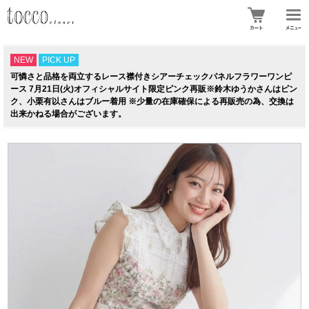
NEW
PICK UP
可憐さと品格を両立するレース襟付きシアーチェックパネルフラワーワンピ
ース 7月21日(火)オフィシャルサイト限定ピンク再販※鈴木ゆうかさんはピン
ク、小栗有以さんはブルー着用 ※少量の在庫確保による再販売の為、交換は
出来かねる場合がございます。