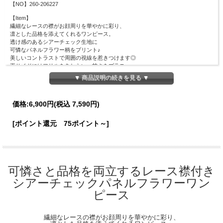
【NO】260-206227
【Item】
繊細なレースの襟がお顔周りを華やかに彩り、
凛とした品格を添えてくれるワンピース。
透け感のあるシアーチェック生地に
可憐なパネルフラワー柄をプリント♪
美しいコントラストで周囲の視線を惹きつけます◎
両サイドにはフリルをあしらい、甘さをプラス。
涼し気な軽やかさと高級感のあるディティールで
▼ 商品説明の続きを見る ▼
抜け感のある上品な印象に。
清楚な気品と愛らしさが溶け合う、瞬時に着映える１着です。
価格:
6,900円
(税込 7,590円)
※素材加工の特性により生地に凹凸がございますが、不良品ではございません。
※柄の配置には個体差がございます。予めご了承ください。
[ポイント還元 75ポイント～]
【Material】
表地：ポリエステル100％
裏地：ポリエステル100％
【Detail】
総丈：114cm
可憐さと品格を両立するレース襟付き
身幅：44cm
シアーチェックパネルフラワーワン
肩幅：36cm
裾幅：100cm
ピース
ウエスト周囲：70cm
※後ろファスナーあり
繊細なレースの襟がお顔周りを華やかに彩り、
【Color】#33 ピンク/#32 ブルー