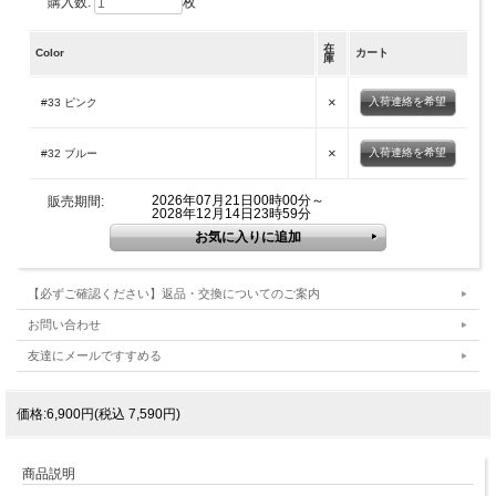
購入数:
枚
在
Color
カート
庫
×
入荷連絡を希望
#33 ピンク
×
入荷連絡を希望
#32 ブルー
2026年07月21日00時00分～
販売期間:
2028年12月14日23時59分
【必ずご確認ください】返品・交換についてのご案内
お問い合わせ
友達にメールですすめる
価格:6,900円(税込 7,590円)
商品説明