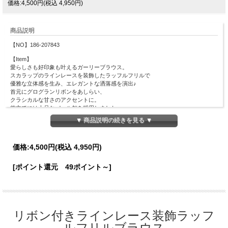
価格:4,500円(税込 4,950円)
商品説明
【NO】186-207843
【Item】
愛らしさも好印象も叶えるガーリーブラウス。
スカラップのラインレースを装飾したラッフルフリルで
優雅な立体感を生み、エレガントな洒落感を演出♪
首元にグログランリボンをあしらい、
クラシカルな甘さのアクセントに。
前立てには上品なパール釦を採用しました。
ウエスト部分は切り替えディティールでシャープに仕上げ、
▼ 商品説明の続きを見る ▼
細見えしつつボトムスＩＮがキレイに決まります◎
デニムパンツから花柄スカートまで幅広く合わせやすい１着。
価格:
4,500円
(税込 4,950円)
【Material】
ポリエステル60％、レーヨン40％
[ポイント還元 49ポイント～]
【Detail】
着丈：58cm
肩幅：34cm
身幅：46cm
【Color】#49 オフホワイト/ #20 ネイビー
リボン付きラインレース装飾ラッフ
【Attention】サイズは平置きサイズとなりますので測り方により誤差が出る場合が
ルフリルブラウス