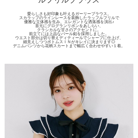
ございます。 色合いはモニター環境により若干の誤差が出ます。 ライティングや
天候によりモデル画像と物撮り画像のカラーに違いある場合、物撮り画像の方が実
際のカラーに近い状態で撮影されておりますので、そちらを参考にしてくださいま
愛らしさも好印象も叶えるガーリーブラウス。
せ。
スカラップのラインレースを装飾したラッフルフリルで
優雅な立体感を生み、エレガントな洒落感を演出♪
首元にグログランリボンをあしらい、
クラシカルな甘さのアクセントに。
前立てには上品なパール釦を採用しました。
ウエスト部分は切り替えディティールでシャープに仕上げ、
細見えしつつボトムスＩＮがキレイに決まります◎
デニムパンツから花柄スカートまで幅広く合わせやすい１着。