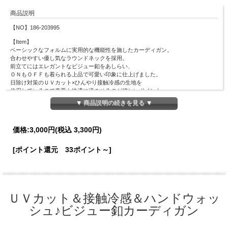
商品説明
【NO】186-203995
【Item】
ベーシックなフォルムに実用的な機能性を施したカーディガン。
合わせやすい優し気なラウンドネックを採用。
前立てにはエレガントなビジュー釦をあしらい、
ＯＮもＯＦＦも着られる上品で可愛い印象に仕上げました。
日除け対策のＵＶカット×ひんやり接触冷感の生地を
使用しているので真夏も快適に過ごせるのが嬉しいポイント♪
そのままサッと羽織るのはもちろん、
▼ 商品説明の続きを見る ▼
釦を全て閉じてプルオーバーとして着こなすのもオススメです◎
ご自宅で簡単ケアができるハンドウォッシュアイテム。
価格:
3,000円
(税込 3,300円)
【Material】
レーヨン58％、ポリエステル35％、ナイロン7％
[ポイント還元 33ポイント～]
【Detail】
総丈：48cm
身幅：44cm
肩幅：33cm
袖丈：57cm
袖口幅：7.5cm
ＵＶカット＆接触冷感＆ハンドウォッ
裾幅：33cm
シュ♪ビジュー釦カーディガン
【Color】#12 レッド/ #49 オフホワイト/ #20 ネイビー