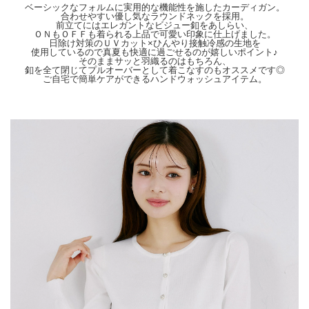
【Attention】サイズは平置きサイズとなりますので測り方により誤差が出る場合が
ベーシックなフォルムに実用的な機能性を施したカーディガン。
ございます。 色合いはモニター環境により若干の誤差が出ます。 ライティングや
合わせやすい優し気なラウンドネックを採用。
天候によりモデル画像と物撮り画像のカラーに違いある場合、物撮り画像の方が実
前立てにはエレガントなビジュー釦をあしらい、
ＯＮもＯＦＦも着られる上品で可愛い印象に仕上げました。
際のカラーに近い状態で撮影されておりますので、そちらを参考にしてくださいま
日除け対策のＵＶカット×ひんやり接触冷感の生地を
せ。
使用しているので真夏も快適に過ごせるのが嬉しいポイント♪
そのままサッと羽織るのはもちろん、
釦を全て閉じてプルオーバーとして着こなすのもオススメです◎
ご自宅で簡単ケアができるハンドウォッシュアイテム。