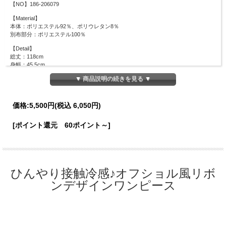
【NO】186-206079
【Material】
本体：ポリエステル92％、ポリウレタン8％
別布部分：ポリエステル100％
【Detail】
総丈：118cm
身幅：45.5cm
裾幅：94cm
▼ 商品説明の続きを見る ▼
※ファスナーなし
【Color】#05 ブラック/ #14 グレイッシュピンク/
価格:
5,500円
(税込 6,050円)
【Attention】サイズは平置きサイズとなりますので測り方により誤差が出る場合が
ございます。 色合いはモニター環境により若干の誤差が出ます。 ライティングや
[ポイント還元 60ポイント～]
天候によりモデル画像と物撮り画像のカラーに違いある場合、物撮り画像の方が実
際のカラーに近い状態で撮影されておりますので、そちらを参考にしてくださいま
せ。
ひんやり接触冷感♪オフショル風リボ
ンデザインワンピース