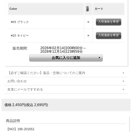
在
Color
カート
庫
×
入荷連絡を希望
#05 ブラック
×
入荷連絡を希望
#20 ネイビー
2026年02月14日00時00分～
販売期間:
2028年12月14日23時59分
【必ずご確認ください】返品・交換についてのご案内
お問い合わせ
友達にメールですすめる
価格:2,450円(税込 2,695円)
商品説明
【NO】186-201651