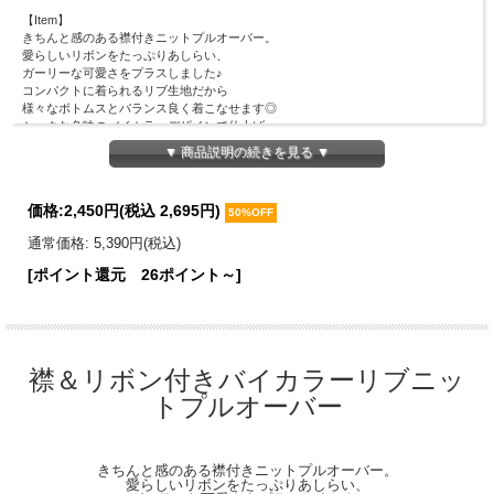
【Item】
きちんと感のある襟付きニットプルオーバー。
愛らしいリボンをたっぷりあしらい、
ガーリーな可愛さをプラスしました♪
コンパクトに着られるリブ生地だから
様々なボトムスとバランス良く着こなせます◎
シックな色味のバイカラーデザインで仕上げ、
甘すぎず大人っぽくクラシカルな雰囲気に。
▼ 商品説明の続きを見る ▼
【Material】
レーヨン50％、ポリエステル30％、ナイロン20％
価格:
2,450円
(税込 2,695円)
50%OFF
【Detail】
総丈：50cm
通常価格: 5,390円(税込)
身幅：37cm
[ポイント還元 26ポイント～]
肩幅：29cm
袖丈：54.5cm
袖口幅：9cm
裾幅：33cm
【Color】
襟＆リボン付きバイカラーリブニッ
#05 ブラック/ #20 ネイビー/
トプルオーバー
【Attention】
サイズは平置きサイズとなりますので測り方により誤差が出る場合がございます。
色合いはモニター環境により若干の誤差が出ます。 ライティングや天候によりモ
デル画像と物撮り画像のカラーに違いある場合、物撮り画像の方が
きちんと感のある襟付きニットプルオーバー。
実際のカラーに近い状態で撮影されておりますので、そちらを参考にしてください
愛らしいリボンをたっぷりあしらい、