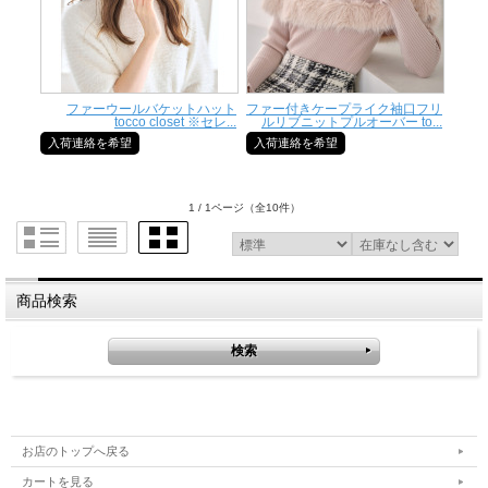
ファーウールバケットハット
ファー付きケープライク袖口フリ
tocco closet ※セレ...
ルリブニットプルオーバー to...
入荷連絡を希望
入荷連絡を希望
1 / 1ページ
（全10件）
商品検索
お店のトップへ戻る
カートを見る