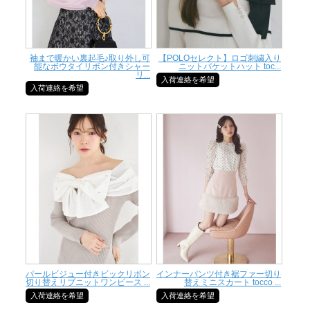
袖まで暖かい裏起毛♪取り外し可
【POLOセレクト】ロゴ刺繍入り
能なボウタイリボン付きシャー
ニットバケットハット toc...
リ...
入荷連絡を希望
入荷連絡を希望
パールビジュー付きビックリボン
インナーパンツ付き裾ファー切り
切り替えリブニットワンピース ...
替えミニスカート tocco ...
入荷連絡を希望
入荷連絡を希望