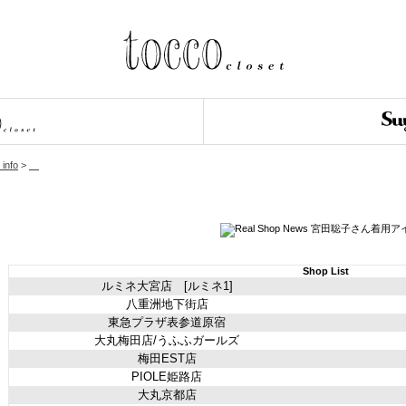
 info
>
Shop List
ルミネ大宮店 [ルミネ1]
八重洲地下街店
東急プラザ表参道原宿
大丸梅田店/うふふガールズ
梅田EST店
PIOLE姫路店
大丸京都店