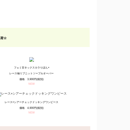
入荷☆
フェミ甘ネックスカラりぼん×
レース袖リブニットソープルオーバー
価格 3,900円(税別)
NEW
レース×シアーチェックドッキングワンピース
価格 4,900円(税別)
NEW