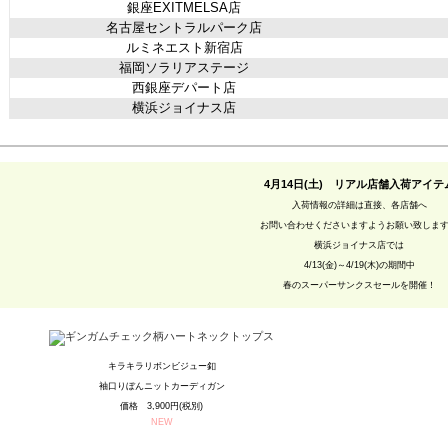
銀座EXITMELSA店
名古屋セントラルパーク店
ルミネエスト新宿店
福岡ソラリアステージ
西銀座デパート店
横浜ジョイナス店
4月14日(土) リアル店舗入荷アイテ
入荷情報の詳細は直接、各店舗へ
お問い合わせくださいますようお願い致しま
横浜ジョイナス店では
4/13(金)～4/19(木)の期間中
春のスーパーサンクスセールを開催！
キラキラリボンビジュー釦
袖口りぼんニットカーディガン
価格 3,900円(税別)
NEW