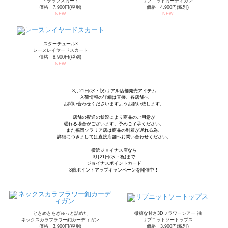
ドラップスカート
リブニットカーディガン
価格 7,900円(税別)
価格 4,900円(税別)
NEW
NEW
スターチュール×
レースレイヤードスカート
価格 8,900円(税別)
NEW
3月21日(水・祝)リアル店舗発売アイテム
入荷情報の詳細は直接、各店舗へ
お問い合わせくださいますようお願い致します。
店舗の配送の状況により商品のご用意が
遅れる場合がございます。予めご了承ください。
また福岡ソラリア店は商品の到着が遅れる為、
詳細につきましては直接店舗へお問い合わせください。
横浜ジョイナス店なら
3月21日(水・祝)まで
ジョイナスポイントカード
3倍ポイントアップキャンペーンを開催中！
ときめきをぎゅっと詰めた
微糖な甘さ3Dフラワーシアー 袖
ネックスカラフラワー釦カーディガン
リブニットソートップス
価格 3,900円(税別)
価格 3,900円(税別)