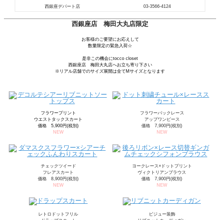
西銀座デパート店
03-3566-4124
西銀座店 梅田大丸店限定
お客様のご要望にお応えして
数量限定の緊急入荷☆
是非この機会にtocco closet
西銀座店 梅田大丸店へお立ち寄り下さい
※リアル店舗でのサイズ展開は全てMサイズとなります
フラワープリント
フラワーバックレース
ウエストタックスカート
アップワンピース
価格 5,900円(税別)
価格 7,900円(税別)
NEW
NEW
チェックツイード
ヨークレース×ドットプリント
フレアスカート
ヴィクトリアンブラウス
価格 8,900円(税別)
価格 7,900円(税別)
NEW
NEW
レトロドットフリル
ビジュー装飾