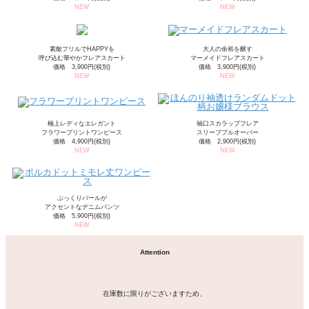
NEW
NEW
素敵フリルでHAPPYを
大人の余裕を醸す
呼び込む華やかフレアスカート
マーメイドフレアスカート
価格 3,900円(税別)
価格 3,900円(税別)
NEW
NEW
極上レディなエレガント
袖口スカラップフレア
フラワープリントワンピース
スリーブプルオーバー
価格 4,900円(税別)
価格 2,900円(税別)
NEW
NEW
ぷっくりパールが
アクセントなデニムパンツ
価格 5,900円(税別)
NEW
Attention
在庫数に限りがございますため、