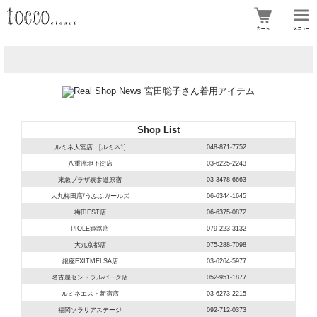
Shop List
ルミネ大宮店 [ルミネ1]
048-871-7752
八重洲地下街店
03-6225-2243
東急プラザ表参道原宿
03-3478-6663
大丸梅田店/うふふガールズ
06-6344-1645
梅田EST店
06-6375-0872
PIOLE姫路店
079-223-3132
大丸京都店
075-288-7098
銀座EXITMELSA店
03-6264-5977
名古屋セントラルパーク店
052-951-1877
ルミネエスト新宿店
03-6273-2215
福岡ソラリアステージ
092-712-0373