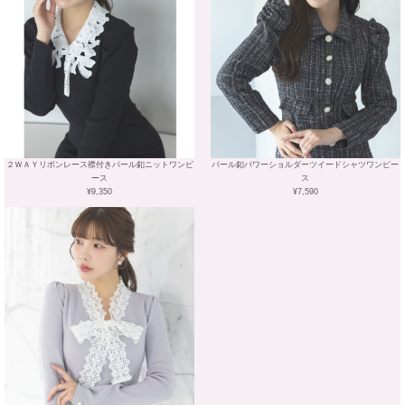
２ＷＡＹリボンレース襟付きパール釦ニットワンピ
パール釦パワーショルダーツイードシャツワンピー
ース
ス
¥9,350
¥7,590