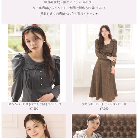
10月4日(土)～販売アイテムSTART！
リアル店舗ならイベントご利用で新作もお得にGET♪
是非お近くの店舗へお立ち寄りください♥
リボン＆パール付きデコルテ開きワンピース
フロッキーハートドットワンピース
¥7,590
¥7,590