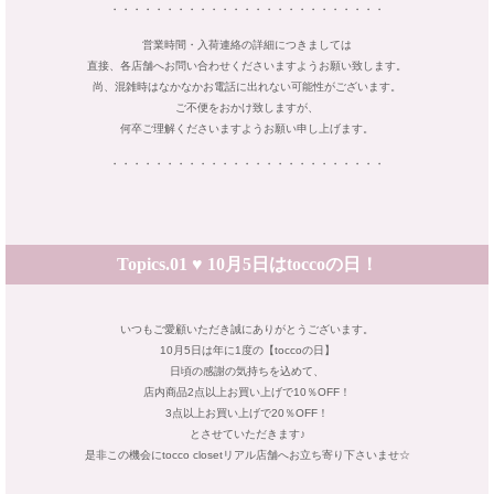
・・・・・・・・・・・・・・・・・・・・・・・・・
営業時間・入荷連絡の詳細につきましては
直接、各店舗へお問い合わせくださいますようお願い致します。
尚、混雑時はなかなかお電話に出れない可能性がございます。
ご不便をおかけ致しますが、
何卒ご理解くださいますようお願い申し上げます。
・・・・・・・・・・・・・・・・・・・・・・・・・
Topics.01 ♥ 10月5日はtoccoの日！
いつもご愛顧いただき誠にありがとうございます。
10月5日は年に1度の【toccoの日】
日頃の感謝の気持ちを込めて、
店内商品2点以上お買い上げで10％OFF！
3点以上お買い上げで20％OFF！
とさせていただきます♪
是非この機会にtocco closetリアル店舗へお立ち寄り下さいませ☆