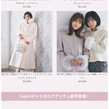
アキルティングコート
グショートコート
¥17,600
¥12,100
取り外し可能なファー付きフィット＆フレアシルエ
取り外し可能なファー付きビジュー装飾ショートコ
ットダッフルコート
ート
¥19,800
¥15,400
Topics.03 ♥ カタログアイテム新作登場！