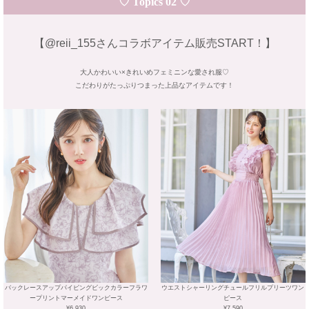
♡ Topics 02 ♡
【@reii_155さんコラボアイテム販売START！】
大人かわいい×きれいめフェミニンな愛され服♡
こだわりがたっぷりつまった上品なアイテムです！
バックレースアップパイピングビックカラーフラワ
ウエストシャーリングチュールフリルプリーツワン
ープリントマーメイドワンピース
ピース
¥6,930
¥7,590