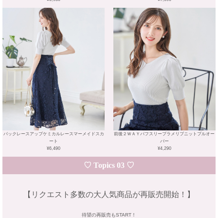
バックレースアップケミカルレースマーメイドスカ
前後２ＷＡＹパフスリーブラメリブニットプルオー
ート
バー
¥6,490
¥4,290
♡ Topics 03 ♡
【リクエスト多数の大人気商品が再販売開始！】
待望の再販売もSTART！