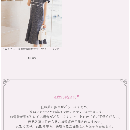
２ＷＡＹレース襟付き配色サマーツイードワンピー
ス
¥8,690