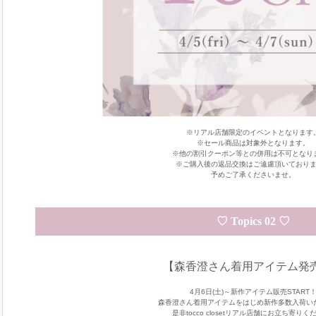
※リアル店舗限定のイベントとなります
※セール商品は対象外となります。
※他の割引クーポン等との併用は不可となり
※ご購入後の返品交換はご遠慮頂いており
予めご了承くださいませ。
♡ Topics 02 ♡
【森香澄さん着用アイテム発
4月6日(土)～新作アイテム販売START
森香澄さん着用アイテムをはじめ新作多数入荷い
是非tocco closetリアル店舗にお立ち寄りく