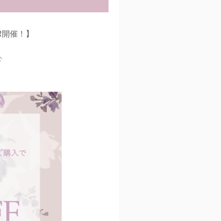
IR開催！】
で
。