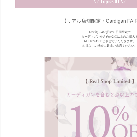
♡ Topics 01 ♡
【リアル店舗限定・Cardigan FA
4/5(金)～4/7(日)の3日間限定で
カーディガンを含めた2点以上のご購入
ALL10%OFFとさせていただきます。
お得なこの機会に是非ご来店ください