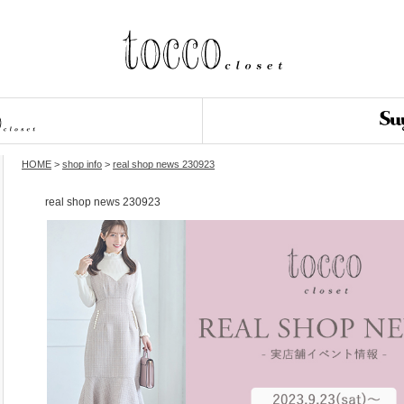
HOME
>
shop info
>
real shop news 230923
real shop news 230923