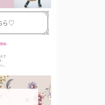
開催♪
入で
す。
さい。