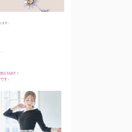
ります。
・・
販売START！
です♪