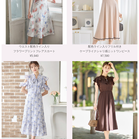
ウエスト配色ライン入り
配色ライン入りフリル付き
フラワープリントフレアスカート
ケープライクシャリ感ニットワンピース
¥5,940
¥7,590