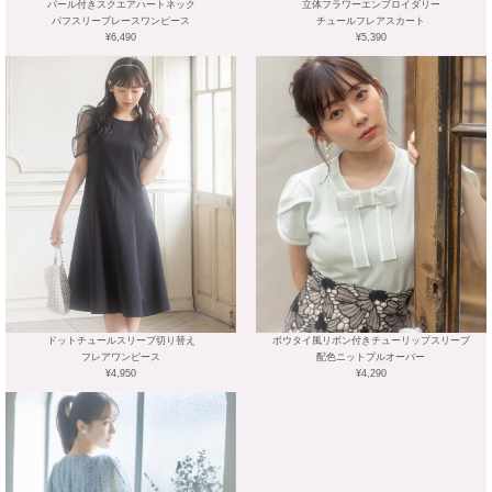
パール付きスクエアハートネック
立体フラワーエンブロイダリー
パフスリーブレースワンピース
チュールフレアスカート
¥6,490
¥5,390
ドットチュールスリーブ切り替え
ボウタイ風リボン付きチューリップスリーブ
フレアワンピース
配色ニットプルオーバー
¥4,950
¥4,290