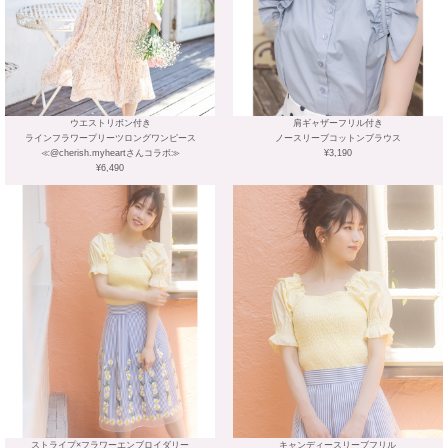
ウエストリボン付き
肩ギャザーフリル付き
ラインフラワープリーツロングワンピース
ノースリーブコットンブラウス
≪@cherish.myheartさんコラボ≫
¥3,190
¥6,490
ストライプ×フラワーエンブロイダリー
キャンディースリーブフリル