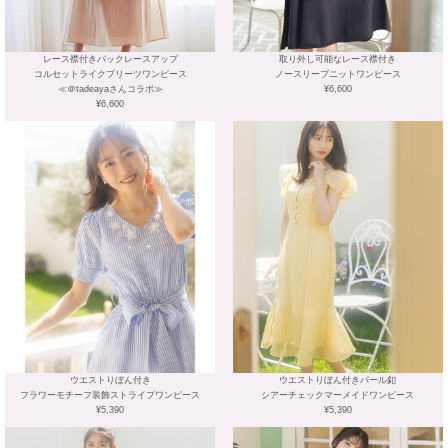
レース襟付きバックレースアップ
取り外し可能なレース襟付き
コルセットライクプリーツワンピース
ノースリーブニットワンピース
≪＠tadeayaさんコラボ≫
¥6,600
¥6,600
ウエストりぼん付き
ウエストりぼん付きパール釦
フラワーモチーフ装飾ストライプワンピース
シアーチェックマーメイドワンピース
¥5,390
¥5,390