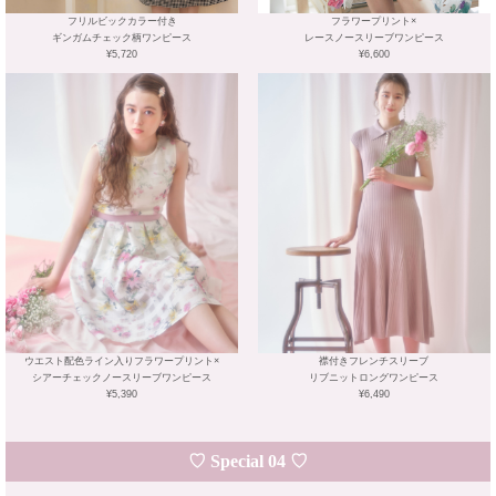
フリルビックカラー付き
フラワープリント×
ギンガムチェック柄ワンピース
レースノースリーブワンピース
¥5,720
¥6,600
ウエスト配色ライン入りフラワープリント×
襟付きフレンチスリーブ
シアーチェックノースリーブワンピース
リブニットロングワンピース
¥5,390
¥6,490
♡ Special 04 ♡