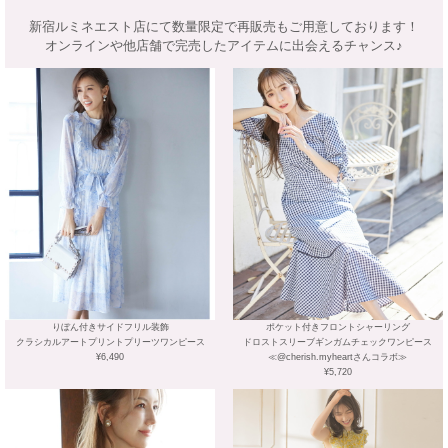
新宿ルミネエスト店にて数量限定で再販売もご用意しております！
オンラインや他店舗で完売したアイテムに出会えるチャンス♪
りぼん付きサイドフリル装飾
ポケット付きフロントシャーリング
クラシカルアートプリントプリーツワンピース
ドロストスリーブギンガムチェックワンピース
¥6,490
≪@cherish.myheartさんコラボ≫
¥5,720