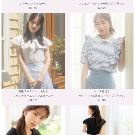
シアーフレアスカート
スクエアネックシャーリングブラウス
¥5,390
¥4,620
前後２ＷＡＹパール付き
レース襟付き
フリルカラーニットプルオーバー
サイドフリル装飾ストライプブラウス
¥4,620
¥4,290