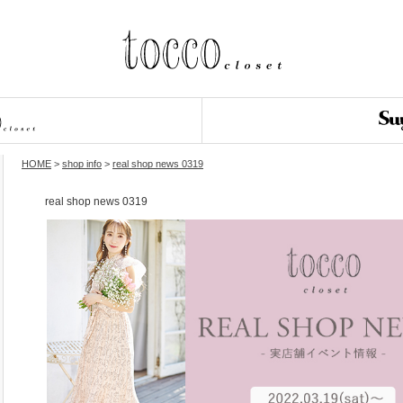
HOME
>
shop info
>
real shop news 0319
real shop news 0319