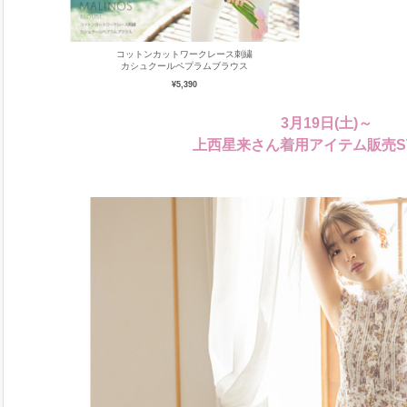
コットンカットワークレース刺繍
カシュクールペプラムブラウス
¥5,390
3月19日(土)～
上西星来さん着用アイテム販売ST