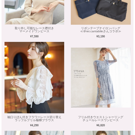
取り外し可能なレース襟付き
リボンテープナイロンバッグ
マーメイドワンピース
≪＠rei.cantabileさんコラボ≫
¥7,590
¥3,190
袖口りぼん付きフラワーレース切り替え
フリル付きウエストシャーリング
ラッフルフリル楊柳ブラウス
チュールレースワンピース
¥4,290
¥6,820