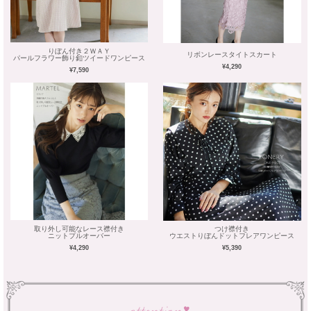
りぼん付き２ＷＡＹ
リボンレースタイトスカート
パールフラワー飾り釦ツイードワンピース
¥4,290
¥7,590
取り外し可能なレース襟付き
つけ襟付き
ニットプルオーバー
ウエストりぼんドットフレアワンピース
¥4,290
¥5,390