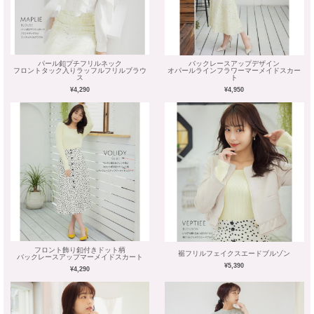
パール釦プチフリルネック
バックレースアップデザイン
フロントタック入りラッフルフリルブラウ
オパールラインフラワーマーメイドスカー
ス
ト
¥4,290
¥4,950
フロント飾り釦付きドット柄
裾フリルフェイクスエードブルゾン
バックレースアップマーメイドスカート
¥5,390
¥4,290