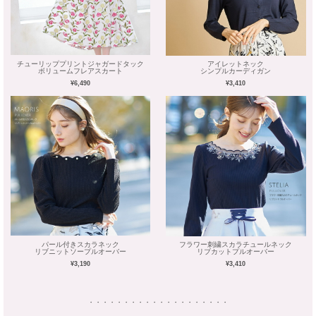
チューリッププリントジャガードタック
アイレットネック
ボリュームフレアスカート
シンプルカーディガン
¥6,490
¥3,410
パール付きスカラネック
フラワー刺繍スカラチュールネック
リブニットソープルオーバー
リブカットプルオーバー
¥3,190
¥3,410
・・・・・・・・・・・・・・・・・・・・