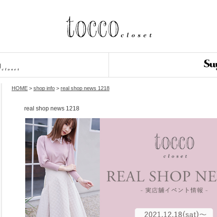
HOME
>
shop info
>
real shop news 1218
real shop news 1218