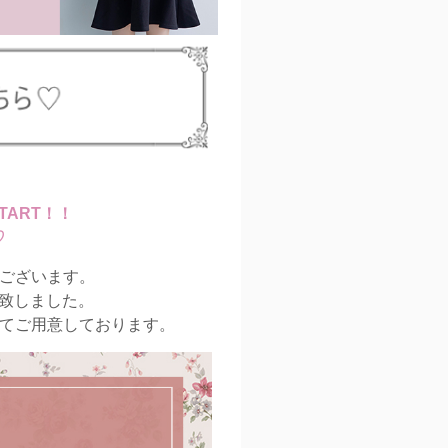
】START！！
♡
ございます。
げ致しました。
てご用意しております。