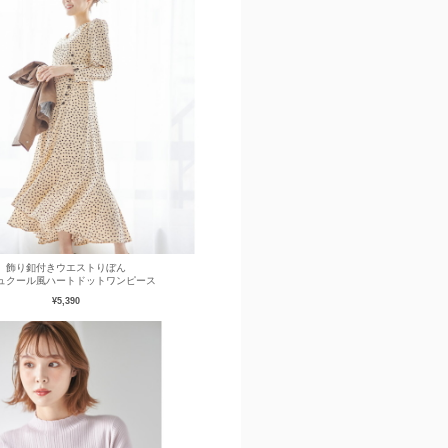
飾り釦付きウエストりぼん
ュクール風ハートドットワンピース
¥5,390