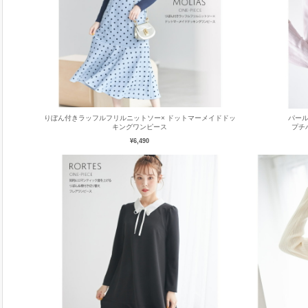
りぼん付きラッフルフリルニットソー× ドットマーメイドドッ
パー
キングワンピース
プチ
¥6,490