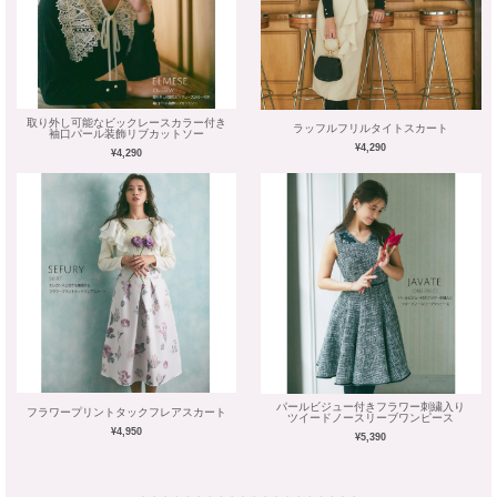
取り外し可能なビックレースカラー付き
ラッフルフリルタイトスカート
袖口パール装飾リブカットソー
¥4,290
¥4,290
パールビジュー付きフラワー刺繍入り
フラワープリントタックフレアスカート
ツイードノースリーブワンピース
¥4,950
¥5,390