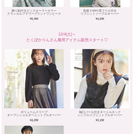
飾り釦付きビックセーラーカラー
前後２WAY肩フリル付き
クラシカルフラワープリントワンピース
リブニットソープルオーバー
¥5,390
¥4,290
12/4(土)～
たくぼかりんさん着用アイテム販売スタート♡
ボリュームスリーブ
袖口パール付きタートルネック
オープンショルダーニットプルオーバー
シンプルリブニットプルオーバー
¥4,290
¥3,190