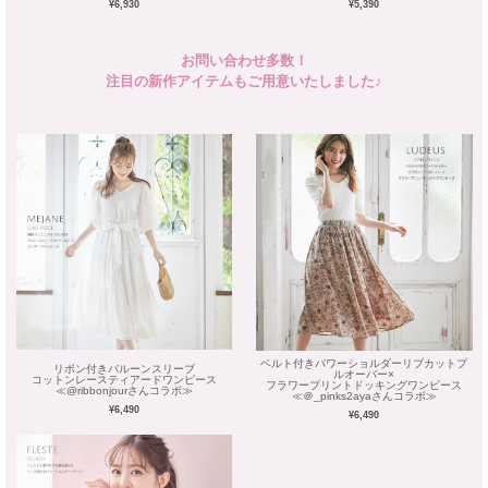
¥6,930
¥5,390
お問い合わせ多数！
注目の新作アイテムもご用意いたしました♪
ベルト付きパワーショルダーリブカットプ
リボン付きバルーンスリーブ
ルオーバー×
コットンレースティアードワンピース
フラワープリントドッキングワンピース
≪@ribbonjourさんコラボ≫
≪＠_pinks2ayaさんコラボ≫
¥6,490
¥6,490