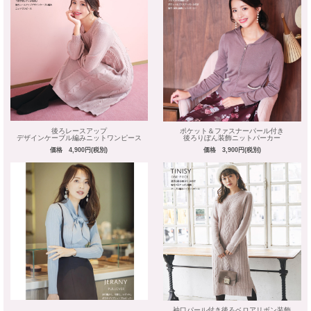
後ろレースアップ
ポケット＆ファスナーパール付き
デザインケーブル編みニットワンピース
後ろりぼん装飾ニットパーカー
価格 4,900円(税別)
価格 3,900円(税別)
袖口パール付き後ろベロアリボン装飾