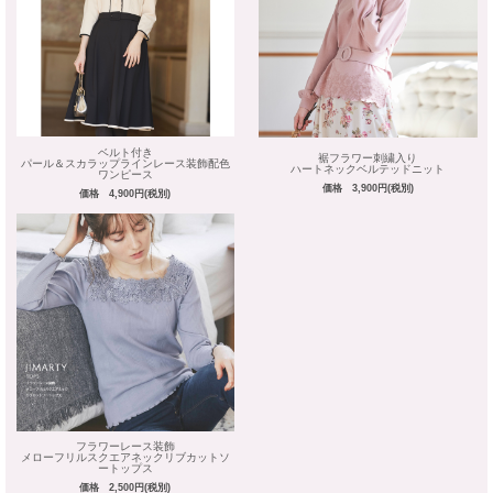
ベルト付き
裾フラワー刺繍入り
パール＆スカラップラインレース装飾配色
ハートネックベルテッドニット
ワンピース
価格 3,900円(税別)
価格 4,900円(税別)
フラワーレース装飾
メローフリルスクエアネックリブカットソ
ートップス
価格 2,500円(税別)