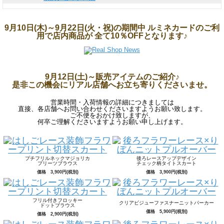
9月10日(木)～9月22日(火・祝)の期間中 ルミネカードのご利
用で店内商品が 全て10％OFFとなります♪
9月12日(土)～販売アイテムのご紹介♪
是非この機会にリアル店舗へお立ち寄りくださいませ。
営業時間・入荷情報の詳細につきましては
直接、各店舗へお問い合わせくださいますようお願い致します。
ご不便をおかけ致しますが、
何卒ご理解くださいますようお願い申し上げます。
プチフリルネックマジョリカ
後ろレースアップデザイン
プリーツブラウス
チェック柄タイトスカート
価格 3,900円(税別)
価格 3,900円(税別)
フリル付きフロッキー
クリアビジューファスナーニットパーカー
ドットブラウス
価格 5,900円(税別)
価格 2,900円(税別)