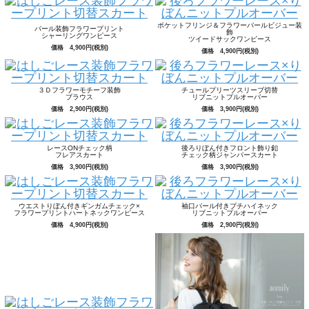
ポケットフリンジ＆フラワーパールビジュー装
パール装飾フラワープリント
飾
シャーリングワンピース
ツイードサックワンピース
価格 4,900円(税別)
価格 4,900円(税別)
３Ｄフラワーモチーフ装飾
チュールプリーツスリーブ切替
ブラウス
リブニットプルオーバー
価格 2,900円(税別)
価格 3,900円(税別)
レースONチェック柄
後ろりぼん付きフロント飾り釦
フレアスカート
チェック柄ジャンパースカート
価格 3,900円(税別)
価格 3,900円(税別)
ウエストりぼん付きギンガムチェック×
袖口パール付きプチハイネック
フラワープリントハートネックワンピース
リブニットプルオーバー
価格 4,900円(税別)
価格 2,900円(税別)