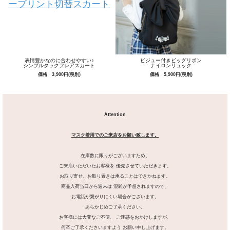
表情豊かなのに合わせやすい♪
ビジュー付きビッグリボン
シンプルタックフレアスカート
ナイロンリュック
価格 3,900円(税別)
価格 5,900円(税別)
Attention
マスク着用でのご来店をお願い致します。
在庫数に限りがございますため、
ご来店いただいたお客様を 優先させていただきます。
お取り寄せ、お取り置きは承ることはできかねます。
商品入荷当日から週末は 混雑が予想されますので、
お電話が繋がりにくい場合がございます。
あらかじめご了承ください。
お客様には大変なご不便、 ご迷惑をおかけしますが、
何卒ご了承くださいますよう お願い申し上げます。