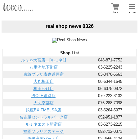
real shop news 0326
Shop List
ルミネ大宮店 [ルミネ1]
048-871-7752
八重洲地下街店
03-6225-2243
東急プラザ表参道原宿
03-3478-6663
大丸梅田店
06-6344-1645
梅田EST店
06-6375-0872
PIOLE姫路店
079-223-3132
大丸京都店
075-288-7098
銀座EXITMELSA店
03-6264-5977
名古屋セントラルパーク店
052-951-1877
ルミネエスト新宿店
03-6273-2215
福岡ソラリアステージ
092-712-0373
西銀座デパート店
03-3566-4124